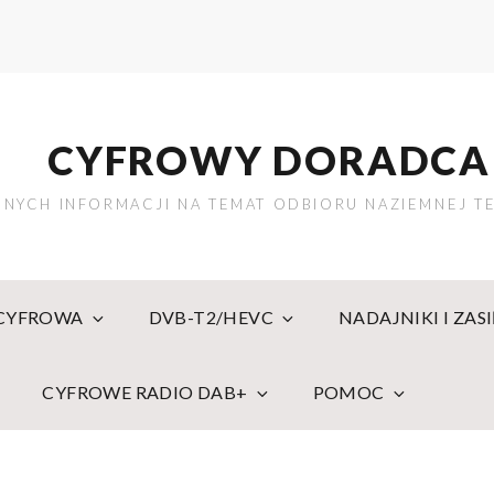
CYFROWY DORADCA
NYCH INFORMACJI NA TEMAT ODBIORU NAZIEMNEJ TE
 CYFROWA
DVB-T2/HEVC
NADAJNIKI I ZAS
CYFROWE RADIO DAB+
POMOC