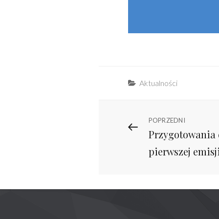
Categories
Aktualności
Nawigacja
Previous
POPRZEDNI
Przygotowania
Post
wpisu
pierwszej emis