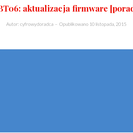
T06: aktualizacja firmware [porad
Autor:
cyfrowydoradca
–
Opublikowano
10 listopada, 2015