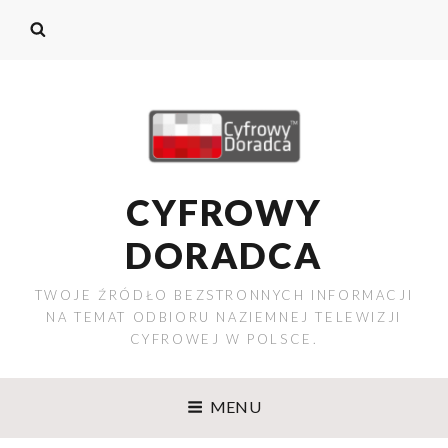
CYFROWY
DORADCA
TWOJE ŹRÓDŁO BEZSTRONNYCH INFORMACJI
NA TEMAT ODBIORU NAZIEMNEJ TELEWIZJI
CYFROWEJ W POLSCE.
MENU