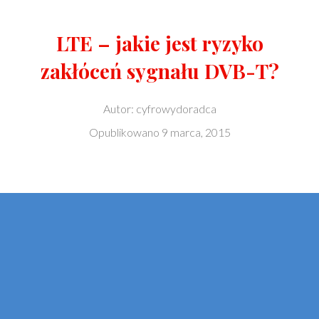
LTE – jakie jest ryzyko
zakłóceń sygnału DVB-T?
Autor:
cyfrowydoradca
Opublikowano
9 marca, 2015