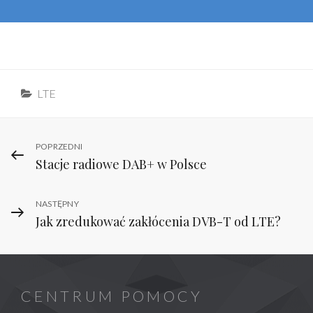
Categories
LTE
Nawigacja
Previous
POPRZEDNI
Stacje radiowe DAB+ w Polsce
Post
wpisu
Next
NASTĘPNY
Jak zredukować zakłócenia DVB-T od LTE?
Post
CENTRUM POMOCY