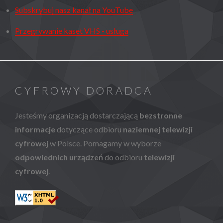
Subskrybuj nasz kanał na YouTube
Przegrywanie kaset VHS - usługa
CYFROWY DORADCA
Jesteśmy organizacją dostarczającą
bezstronne
informacje
dotyczące odbioru
naziemnej telewizji
cyfrowej
w Polsce. Pomagamy w wyborze
odpowiednich urządzeń
do odbioru
telewizji
cyfrowej
.