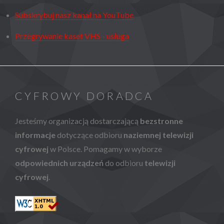
Subskrybuj nasz kanał na YouTube
Przegrywanie kaset VHS - usługa
CYFROWY DORADCA
Jesteśmy organizacją dostarczającą
bezstronne
informacje
dotyczące odbioru
naziemnej telewizji
cyfrowej
w Polsce. Pomagamy w wyborze
odpowiednich urządzeń
do odbioru
telewizji
cyfrowej
.