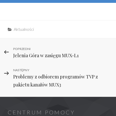
Categories
Aktualności
Nawigacja
Previous
POPRZEDNI
Jelenia Góra w zasięgu MUX-L1
Post
wpisu
Next
NASTĘPNY
Problemy z odbiorem programów TVP z
Post
pakietu kanałów MUX3
CENTRUM POMOCY