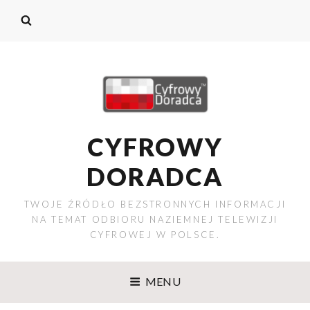
CYFROWY
DORADCA
TWOJE ŹRÓDŁO BEZSTRONNYCH INFORMACJI
NA TEMAT ODBIORU NAZIEMNEJ TELEWIZJI
CYFROWEJ W POLSCE.
MENU