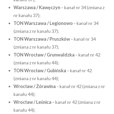
Warszawa / Kawęczyn
– kanał nr 34 (zmiana z
nr kanału 37);
TON Warszawa / Legionowo
– kanał nr 34
(zmiana z nr kanału 37);
TON Warszawa / Pruszków
– kanał nr 34
(zmiana z nr kanału 37);
TON Wrocław / Grunwaldzka
– kanał nr 42
(zmiana z nr kanału 44);
TON Wrocław / Gubińska
– kanał nr 42
(zmiana z nr kanału 44);
Wrocław / Żórawina
– kanał nr 42 (zmiana z nr
kanału 44);
Wrocław / Leśnica
– kanał nr 42 (zmiana z nr
kanału 44);