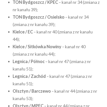
TON Bydgoszcz / KPEC
– kanał nr 34 (zmiana z
nr kanału 39);
TON Bydgoszcz / Osielsko
– kanał nr 34
(zmiana z nr kanału 39);
Kielce / EC
– kanał nr 40 (zmiana z nr kanału
44);
Kielce / Sitkówka Nowiny
– kanał nr 40
(zmiana z nr kanału 44);
Legnica / Północ
– kanał nr 47 (zmiana z nr
kanału 51);
Legnica / Zachód
– kanał nr 47 (zmiana z nr
kanału 51);
Olsztyn / Barczewo
– kanał nr 44 (zmiana z nr
kanału 53);
Olsztyn / MPEC
– kanał nr 44 (zmiana z nr