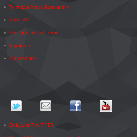
Telewizja Płatna Regulaminy
Kable AV
Polityka plików Cookie
Regulamin
Mapa strony
Dołącz na TWITTER