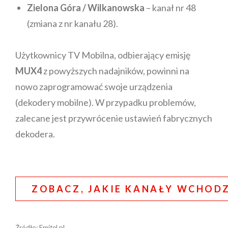
Zielona Góra / Wilkanowska
– kanał nr 48
(zmiana z nr kanału 28).
Użytkownicy TV Mobilna, odbierający emisję
MUX4
z powyższych nadajników, powinni na
nowo zaprogramować swoje urządzenia
(dekodery mobilne). W przypadku problemów,
zalecane jest przywrócenie ustawień fabrycznych
dekodera.
ZOBACZ, JAKIE KANAŁY WCHODZ
Źródło: Emitel.pl.