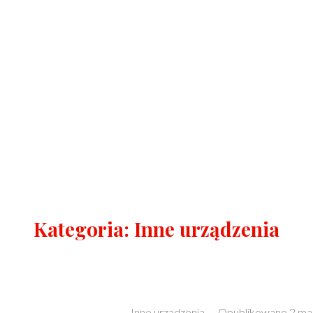
Kategoria:
Inne urządzenia
Categories:
Inne urządzenia
–
Opublikowano
2 ma