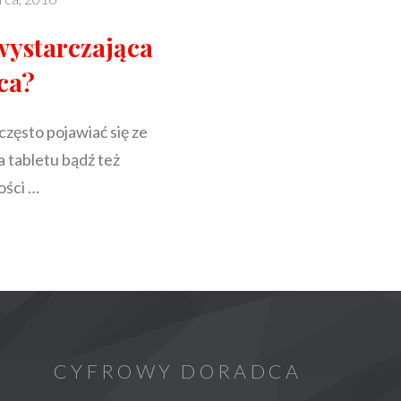
 wystarczająca
ca?
zęsto pojawiać się ze
 tabletu bądź też
ości …
ZAJĄCA
CYFROWY DORADCA