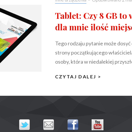
Tablet: Czy 8 GB to
dla mnie ilość miejs
Tego rodzaju pytanie może dosyć c
strony początkującego właściciela
osoby, która w niedalekiej przyszł
TABLET:
CZYTAJ DALEJ >
CZY
8
GB
TO
WYSTARC
DLA