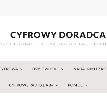
CYFROWY DORADCA
NYCH INFORMACJI NA TEMAT ODBIORU NAZIEMNEJ TE
 CYFROWA
DVB-T2/HEVC
NADAJNIKI I ZAS
CYFROWE RADIO DAB+
POMOC