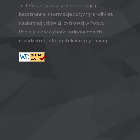
Jesteśmy organizacją dostarczającą
bezstronne informacje
dotyczące odbioru
naziemnej telewizji cyfrowej
w Polsce.
Pomagamy w wyborze
odpowiednich
urządzeń
do odbioru
telewizji cyfrowej
.