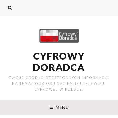
CYFROWY
DORADCA
TWOJE ŹRÓDŁO BEZSTRONNYCH INFORMACJI
NA TEMAT ODBIORU NAZIEMNEJ TELEWIZJI
CYFROWEJ W POLSCE.
MENU