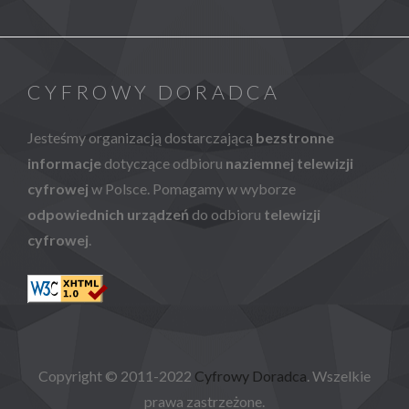
CYFROWY DORADCA
Jesteśmy organizacją dostarczającą
bezstronne
informacje
dotyczące odbioru
naziemnej telewizji
cyfrowej
w Polsce. Pomagamy w wyborze
odpowiednich urządzeń
do odbioru
telewizji
cyfrowej
.
Copyright © 2011-2022
Cyfrowy Doradca
. Wszelkie
prawa zastrzeżone.