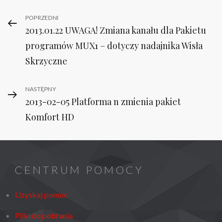
Nawigacja
Previous
POPRZEDNI
2013.01.22 UWAGA! Zmiana kanału dla Pakietu
Post
wpisu
programów MUX1 – dotyczy nadajnika Wisła
Skrzyczne
Next
NASTĘPNY
2013-02-05 Platforma n zmienia pakiet
Post
Komfort HD
CENTRUM POMOCY
Uzyskaj pomoc
Pliki do pobrania