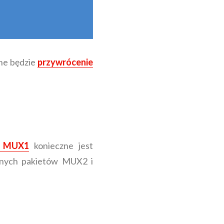
ne będzie
przywrócenie
w MUX1
konieczne jest
cnych pakietów MUX2 i