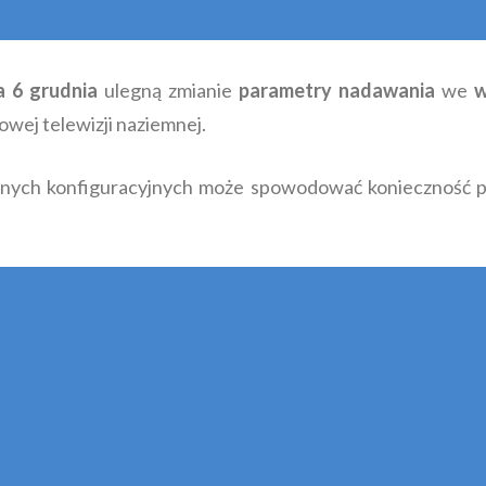
a 6 grudnia
ulegną zmianie
parametry nadawania
we
w
owej telewizji naziemnej.
nych konfiguracyjnych może spowodować konieczność