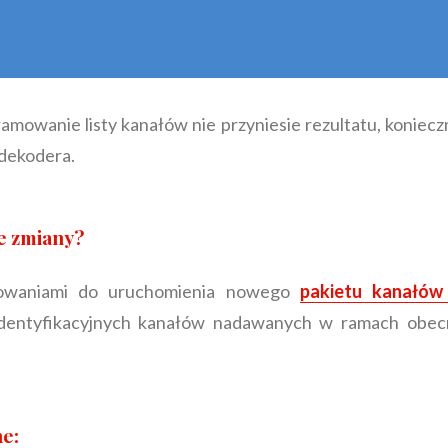
amowanie listy kanałów nie przyniesie rezultatu, koniecz
dekodera.
e zmiany?
owaniami do uruchomienia nowego
pakietu kanałó
 identyfikacyjnych kanałów nadawanych w ramach obe
e: