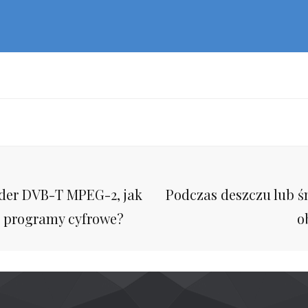
Next
der DVB-T MPEG-2, jak
Podczas deszczu lub ś
Post
 programy cyfrowe?
o