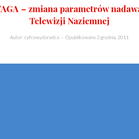
WAGA – zmiana parametrów nadaw
Telewizji Naziemnej
Autor:
cyfrowydoradca
–
Opublikowano
2 grudnia, 2011