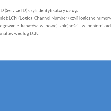
 (Service ID) czyli identyfikatory usług.
ież LCN (Logical Channel Number) czyli logiczne numer
egowanie kanałów w nowej kolejności, w odbiornikac
kanałów według LCN.