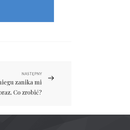
NASTĘPNY
niegu zanika mi
braz. Co zrobić?