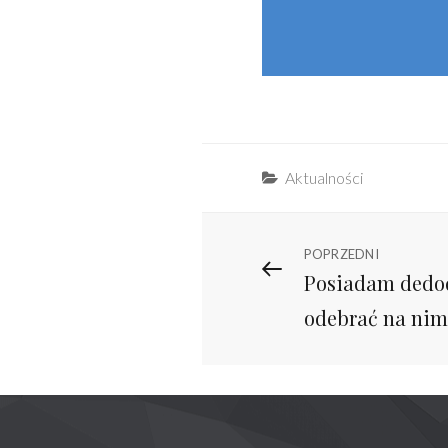
Categories
Aktualności
Nawigacja
Previous
POPRZEDNI
Posiadam dedo
Post
wpisu
odebrać na nim