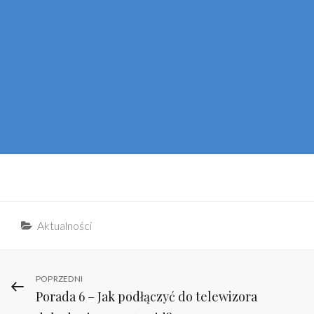
Categories
Aktualności
Nawigacja
Previous
POPRZEDNI
Porada 6 – Jak podłączyć do telewizora
Post
wpisu