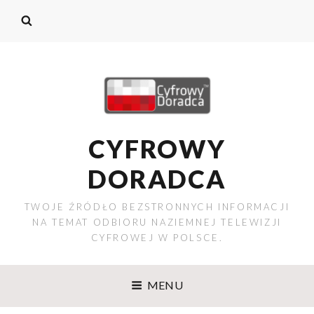
CYFROWY
DORADCA
TWOJE ŹRÓDŁO BEZSTRONNYCH INFORMACJI
NA TEMAT ODBIORU NAZIEMNEJ TELEWIZJI
CYFROWEJ W POLSCE.
MENU