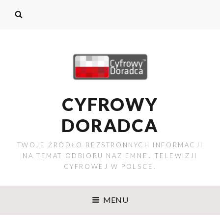
CYFROWY
DORADCA
TWOJE ŹRÓDŁO BEZSTRONNYCH INFORMACJI
NA TEMAT ODBIORU NAZIEMNEJ TELEWIZJI
CYFROWEJ W POLSCE.
MENU