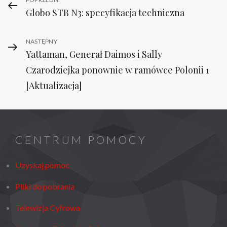
Nawigacja
Previous
Globo STB N3: specyfikacja techniczna
Post
wpisu
Next
NASTĘPNY
Yattaman, Generał Daimos i Sally
Post
Czarodziejka ponownie w ramówce Polonii 1
[Aktualizacja]
CENTRUM POMOCY
Uzyskaj pomoc
Pliki do pobrania
Telewizja Cyfrowa