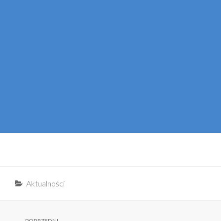
Categories
Aktualności
POPRZEDNI