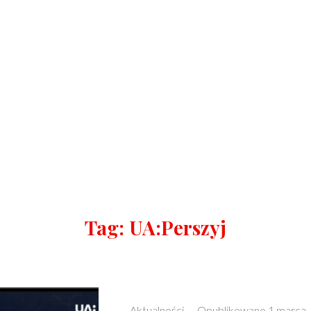
Tag:
UA:Perszyj
Categories:
Aktualności
–
Opublikowano
1 marca,