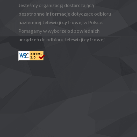
Jesteśmy organizacją dostarczającą
bezstronne informacje
dotyczące odbioru
naziemnej telewizji cyfrowej
w Polsce.
Pomagamy w wyborze
odpowiednich
urządzeń
do odbioru
telewizji cyfrowej
.