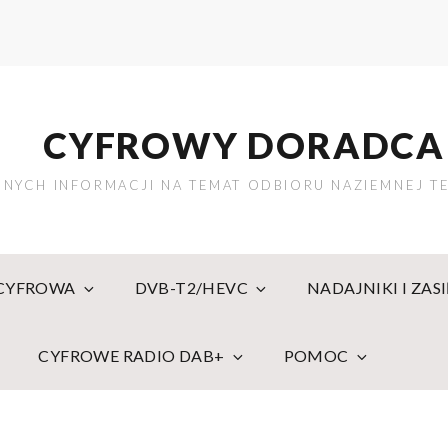
CYFROWY DORADCA
NYCH INFORMACJI NA TEMAT ODBIORU NAZIEMNEJ TE
 CYFROWA
DVB-T2/HEVC
NADAJNIKI I ZAS
CYFROWE RADIO DAB+
POMOC