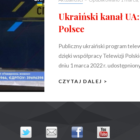
Ukraiński kanał UA:
Polsce
Publiczny ukraiński program tele
dzięki współpracy Telewizji Polski
dniu 1 marca 2022 r. udostępnion
UKRAIŃSK
CZYTAJ DALEJ >
KANAŁ
UA:1
DOSTĘPN
W
POLSCE