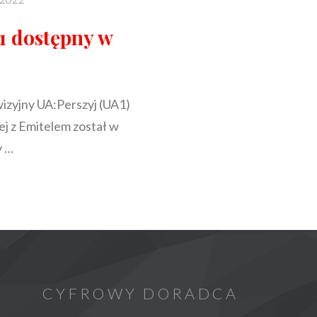
1 dostępny w
wizyjny UA:Perszyj (UA1)
ej z Emitelem został w
y …
I
Y
CYFROWY DORADCA