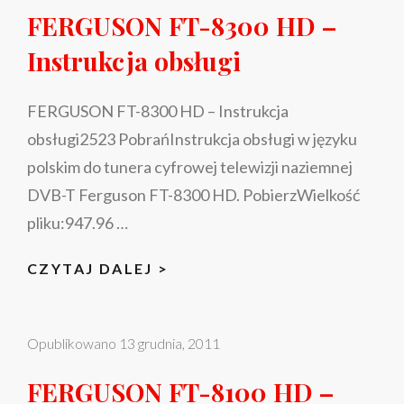
104
FERGUSON FT-8300 HD –
|
Instrukcja obsługi
154
COMBO
|
FERGUSON FT-8300 HD – Instrukcja
204
obsługi2523 PobrańInstrukcja obsługi w języku
|
polskim do tunera cyfrowej telewizji naziemnej
254
DVB-T Ferguson FT-8300 HD. PobierzWielkość
COMBO
pliku:947.96 …
|
255
FERGUSON
CZYTAJ DALEJ >
COMBO
FT-
|
8300
255
Opublikowano
13 grudnia, 2011
HD
COMBO
–
S
FERGUSON FT-8100 HD –
INSTRUKCJA