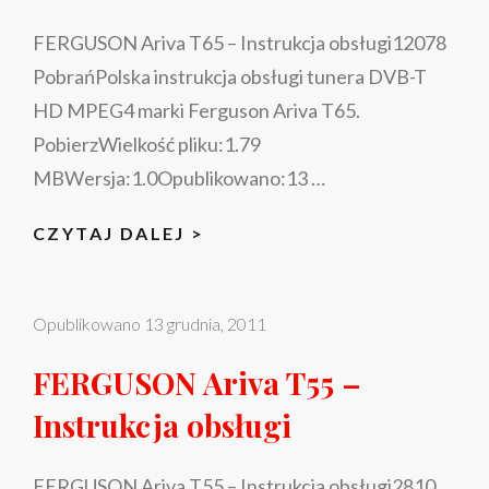
FERGUSON Ariva T65 – Instrukcja obsługi12078
PobrańPolska instrukcja obsługi tunera DVB-T
HD MPEG4 marki Ferguson Ariva T65.
PobierzWielkość pliku:1.79
MBWersja:1.0Opublikowano:13 …
FERGUSON
CZYTAJ DALEJ >
ARIVA
T65
Opublikowano
13 grudnia, 2011
–
INSTRUKCJA
FERGUSON Ariva T55 –
OBSŁUGI
Instrukcja obsługi
FERGUSON Ariva T55 – Instrukcja obsługi2810