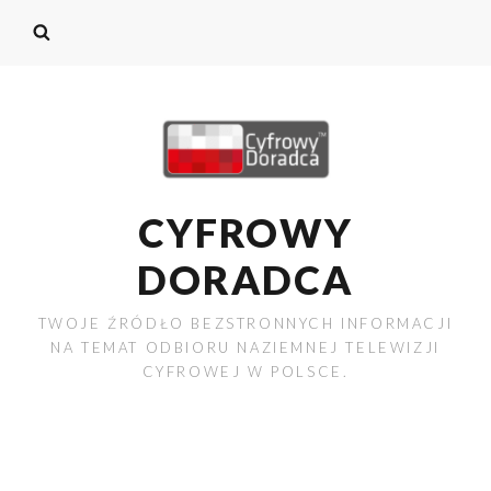
CYFROWY
DORADCA
TWOJE ŹRÓDŁO BEZSTRONNYCH INFORMACJI
NA TEMAT ODBIORU NAZIEMNEJ TELEWIZJI
CYFROWEJ W POLSCE.