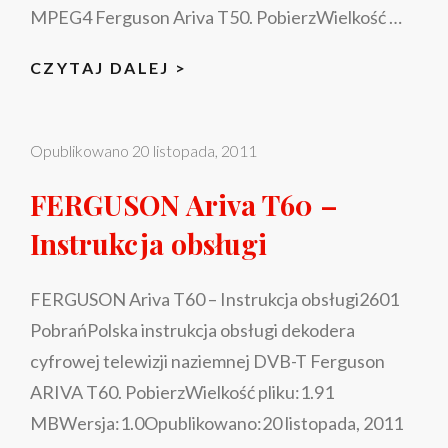
MPEG4 Ferguson Ariva T50. PobierzWielkość …
FERGUSON
CZYTAJ DALEJ >
ARIVA
T50
Opublikowano
20 listopada, 2011
–
INSTRUKCJA
FERGUSON Ariva T60 –
OBSŁUGI
Instrukcja obsługi
FERGUSON Ariva T60 – Instrukcja obsługi2601
PobrańPolska instrukcja obsługi dekodera
cyfrowej telewizji naziemnej DVB-T Ferguson
ARIVA T60. PobierzWielkość pliku:1.91
MBWersja:1.0Opublikowano:20 listopada, 2011