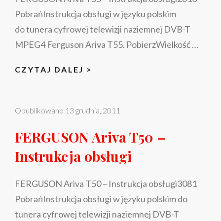
PobrańInstrukcja obsługi w języku polskim
do tunera cyfrowej telewizji naziemnej DVB-T
MPEG4 Ferguson Ariva T55. PobierzWielkość …
FERGUSON
CZYTAJ DALEJ >
ARIVA
T55
Opublikowano
13 grudnia, 2011
–
INSTRUKCJA
FERGUSON Ariva T50 –
OBSŁUGI
Instrukcja obsługi
FERGUSON Ariva T50 – Instrukcja obsługi3081
PobrańInstrukcja obsługi w języku polskim do
tunera cyfrowej telewizji naziemnej DVB-T