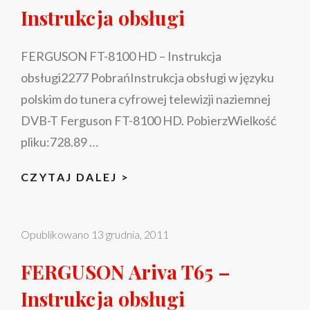
Instrukcja obsługi
OBSŁUGI
FERGUSON FT-8100 HD – Instrukcja
obsługi2277 PobrańInstrukcja obsługi w języku
polskim do tunera cyfrowej telewizji naziemnej
DVB-T Ferguson FT-8100 HD. PobierzWielkość
pliku:728.89 …
FERGUSON
CZYTAJ DALEJ >
FT-
8100
Opublikowano
13 grudnia, 2011
HD
–
FERGUSON Ariva T65 –
INSTRUKCJA
Instrukcja obsługi
OBSŁUGI