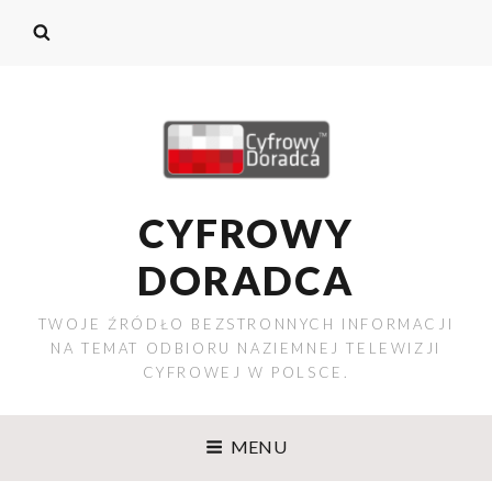
CYFROWY
DORADCA
TWOJE ŹRÓDŁO BEZSTRONNYCH INFORMACJI
NA TEMAT ODBIORU NAZIEMNEJ TELEWIZJI
CYFROWEJ W POLSCE.
MENU