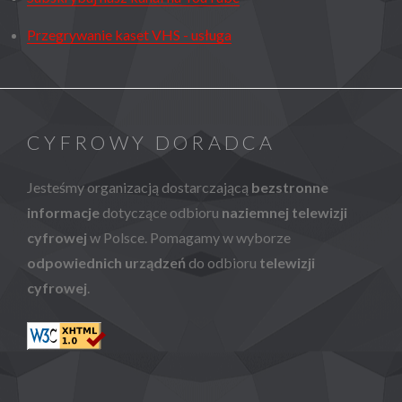
Przegrywanie kaset VHS - usługa
CYFROWY DORADCA
Jesteśmy organizacją dostarczającą
bezstronne
informacje
dotyczące odbioru
naziemnej telewizji
cyfrowej
w Polsce. Pomagamy w wyborze
odpowiednich urządzeń
do odbioru
telewizji
cyfrowej
.