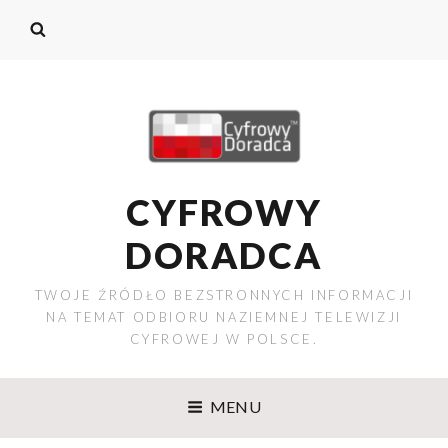
CYFROWY
DORADCA
TWOJE ŹRÓDŁO BEZSTRONNYCH INFORMACJI
NA TEMAT ODBIORU NAZIEMNEJ TELEWIZJI
CYFROWEJ W POLSCE.
MENU