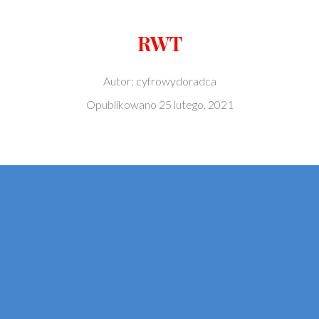
RWT
Autor:
cyfrowydoradca
Opublikowano
25 lutego, 2021