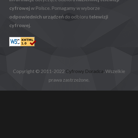
cyfrowej
w Polsce. Pomagamy w wyborze
odpowiednich urządzeń
do odbioru
telewizji
cyfrowej
.
Copyright © 2011-2022
Cyfrowy Doradca
. Wszelkie
prawa zastrzeżone.