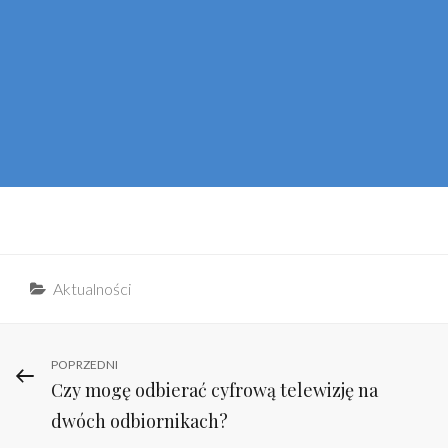
Categories
Aktualności
Nawigacja
Previous
POPRZEDNI
Czy mogę odbierać cyfrową telewizję na
Post
wpisu
dwóch odbiornikach?