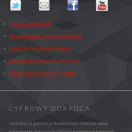
Dołącz na TWITTER
Skontaktuj się z Cyfrowym Doradcą
Dołącz do fanów na Facebook
Subskrybuj nasz kanał na YouTube
Przegrywanie kaset VHS - usługa
CYFROWY DORADCA
Jesteśmy organizacją dostarczającą
bezstronne
informacje
dotyczące odbioru
naziemnej telewizji