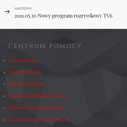
Next
NASTĘPNY
2011.05.30 Nowy program rozrywkowy TV6
Post
CENTRUM POMOCY
Uzyskaj pomoc
Pliki do pobrania
Telewizja Cyfrowa
Naziemna Telewizja Cyfrowa
Kablowa Telewizja Cyfrowa
Darmowe programy satelitarne