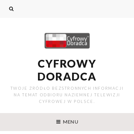
CYFROWY
DORADCA
TWOJE ŹRÓDŁO BEZSTRONNYCH INFORMACJI
NA TEMAT ODBIORU NAZIEMNEJ TELEWIZJI
CYFROWEJ W POLSCE.
MENU