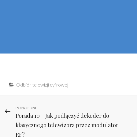
Categories
Odbiór telewizji cyfrowej
Nawigacja
Previous
POPRZEDNI
Porada 10 – Jak podłączyć dekoder do
Post
wpisu
klasycznego telewizora przez modulator
RF?