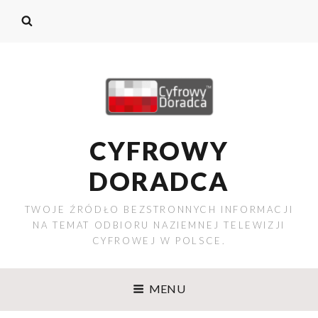
CYFROWY
DORADCA
TWOJE ŹRÓDŁO BEZSTRONNYCH INFORMACJI
NA TEMAT ODBIORU NAZIEMNEJ TELEWIZJI
CYFROWEJ W POLSCE.
MENU