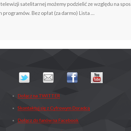
elewizji satelitarnej możemy podzielić ze względu na spos
 programów. Bez opłat (za darmo) Lista …
PLATFORMY
>
CYFROWEJ
TELEWIZJI
SATELITARNEJ
Dołącz na TWITTER
Skontaktuj się z Cyfrowym Doradcą
Dołącz do fanów na Facebook