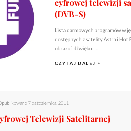
cyfrowej telewizji sa
(DVB-S)
Lista darmowych programów w ję
dostępnych z satelity Astra i Hot 
obrazu i dźwięku: …
BEZPŁATN
CZYTAJ DALEJ >
POLSKIE
PROGRAM
CYFROWE
TELEWIZJI
Opublikowano
7 października, 2011
SATELITA
(DVB-
frowej Telewizji Satelitarnej
S)