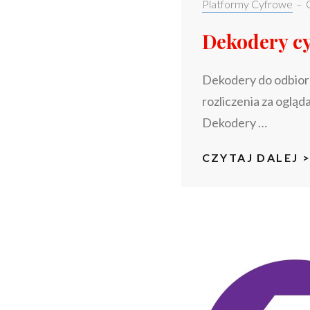
Categories:
Platformy Cyfrowe
–
Dekodery cyf
Dekodery do odbior
rozliczenia za oglą
Dekodery …
CZYTAJ DALEJ 