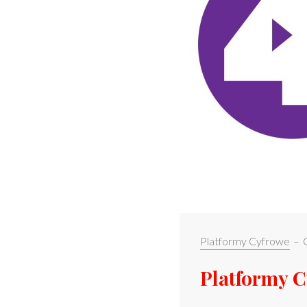
Categories:
Platformy Cyfrowe
–
Platformy Cy