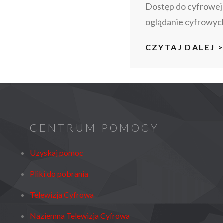
Dostęp do cyfrowej t
oglądanie cyfrowych
CZYTAJ DALEJ 
CENTRUM POMOCY
Uzyskaj pomoc
Pliki do pobrania
Telewizja Cyfrowa
Naziemna Telewizja Cyfrowa