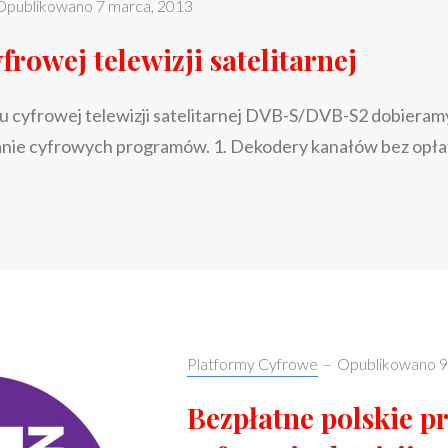
Opublikowano
7 marca, 2013
rowej telewizji satelitarnej
u cyfrowej telewizji satelitarnej DVB-S/DVB-S2 dobieram
danie cyfrowych programów. 1. Dekodery kanałów bez opł
DEKODERY
>
CYFROWEJ
TELEWIZJI
SATELITARNEJ
Categories:
Platformy Cyfrowe
–
Opublikowano
9
Bezpłatne polskie 