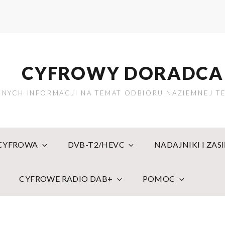
CYFROWY DORADCA
NYCH INFORMACJI NA TEMAT ODBIORU NAZIEMNEJ TE
 CYFROWA
DVB-T2/HEVC
NADAJNIKI I ZAS
CYFROWE RADIO DAB+
POMOC