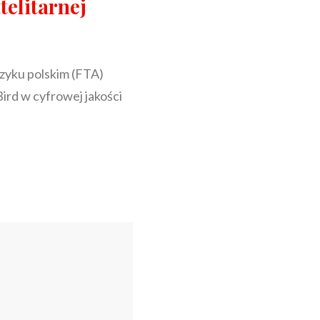
telitarnej
zyku polskim (FTA)
Bird w cyfrowej jakości
E
Y
J
RNEJ