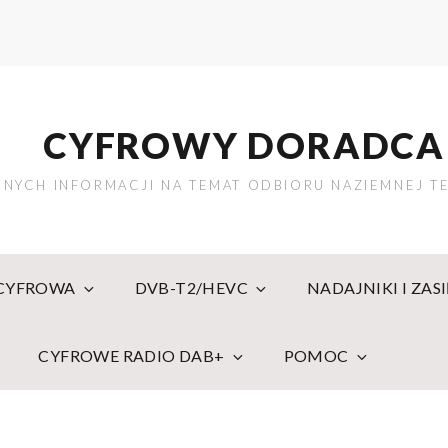
CYFROWY DORADCA
NYCH INFORMACJI NA TEMAT ODBIORU NAZIEMNEJ TE
 CYFROWA
DVB-T2/HEVC
NADAJNIKI I ZAS
CYFROWE RADIO DAB+
POMOC