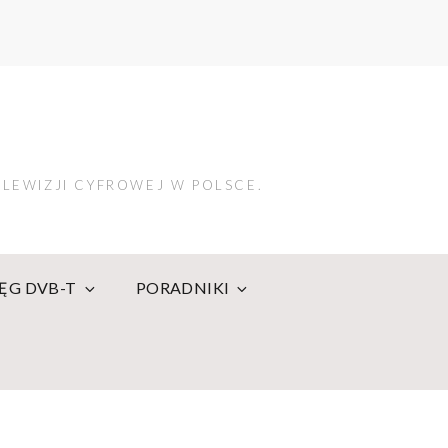
LEWIZJI CYFROWEJ W POLSCE.
IĘG DVB-T
PORADNIKI