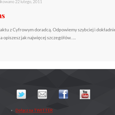
ikowano
22 lutego, 2011
as
ktu z Cyfrowym doradcą. Odpowiemy szybciej i dokładniej
nia opiszesz jak najwięcej szczegółów. …
NAPISZ
>
DO
NAS
Dołącz na TWITTER