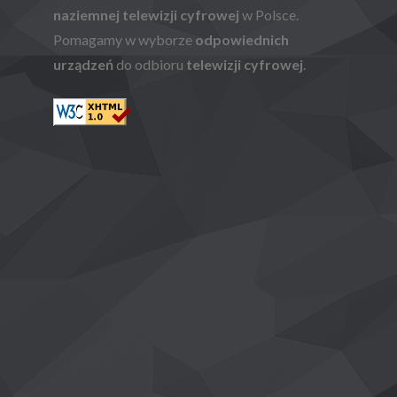
naziemnej telewizji cyfrowej
w Polsce.
Pomagamy w wyborze
odpowiednich
urządzeń
do odbioru
telewizji cyfrowej
.