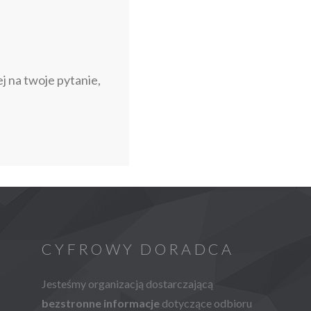
 na twoje pytanie,
CYFROWY DORADCA
Jesteśmy organizacją dostarczającą
bezstronne informacje
dotyczące odbioru