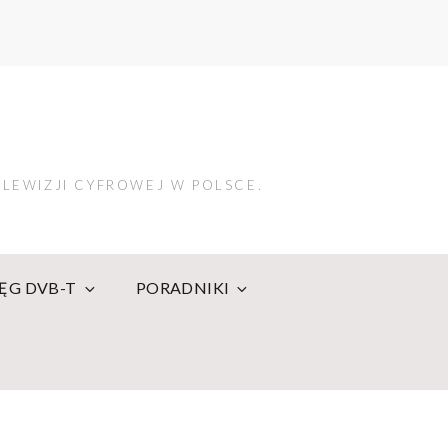
LEWIZJI CYFROWEJ W POLSCE.
IĘG DVB-T
PORADNIKI