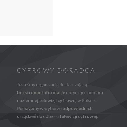
CYFROWY DORADCA
Jesteśmy organizacją dostarczającą
bezstronne informacje
dotyczące odbioru
naziemnej telewizji cyfrowej
w Polsce.
Pomagamy w wyborze
odpowiednich
urządzeń
do odbioru
telewizji cyfrowej
.