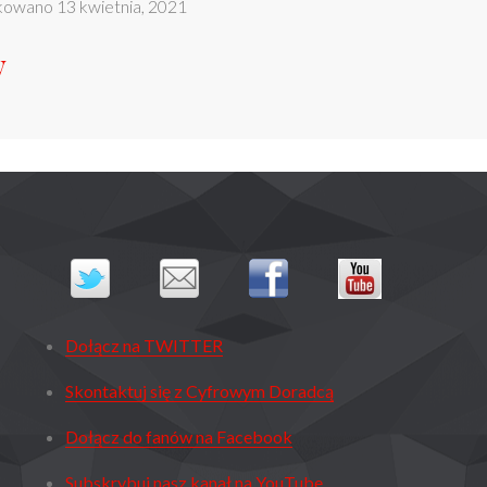
ikowano
13 kwietnia, 2021
y
Dołącz na TWITTER
Skontaktuj się z Cyfrowym Doradcą
Dołącz do fanów na Facebook
Subskrybuj nasz kanał na YouTube