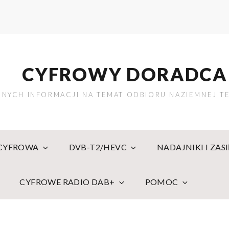
CYFROWY DORADCA
NYCH INFORMACJI NA TEMAT ODBIORU NAZIEMNEJ TE
 CYFROWA
DVB-T2/HEVC
NADAJNIKI I ZAS
CYFROWE RADIO DAB+
POMOC