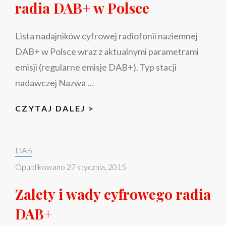
radia DAB+ w Polsce
Lista nadajników cyfrowej radiofonii naziemnej
DAB+ w Polsce wraz z aktualnymi parametrami
emisji (regularne emisje DAB+). Typ stacji
nadawczej Nazwa …
PARAMETRY
CZYTAJ DALEJ >
EMISJI
CYFROWEGO
Categories:
DAB
RADIA
DAB+
Opublikowano
27 stycznia, 2015
W
Zalety i wady cyfrowego radia
POLSCE
DAB+