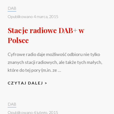
Categories:
DAB
Opublikowano
4 marca, 2015
Stacje radiowe DAB+ w
Polsce
Cyfrowe radio daje możliwość odbioru nie tylko
znanych stacji radiowych, ale także tych małych,
które do tej pory (m.in. ze …
STACJE
CZYTAJ DALEJ >
RADIOWE
DAB+
Categories:
DAB
W
POLSCE
Opublikowano
4 lutego, 2015