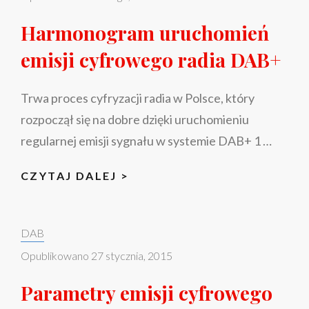
Harmonogram uruchomień
emisji cyfrowego radia DAB+
Trwa proces cyfryzacji radia w Polsce, który
rozpoczął się na dobre dzięki uruchomieniu
regularnej emisji sygnału w systemie DAB+ 1 …
HARMONOGRAM
CZYTAJ DALEJ >
URUCHOMIEŃ
EMISJI
Categories:
DAB
CYFROWEGO
RADIA
Opublikowano
27 stycznia, 2015
DAB+
Parametry emisji cyfrowego