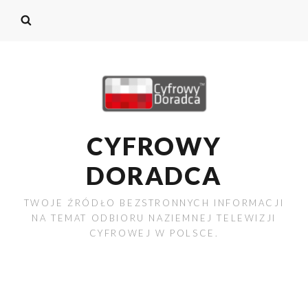
CYFROWY
DORADCA
TWOJE ŹRÓDŁO BEZSTRONNYCH INFORMACJI
NA TEMAT ODBIORU NAZIEMNEJ TELEWIZJI
CYFROWEJ W POLSCE.