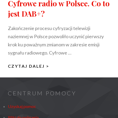
Cyfrowe radio w Polsce. Co to
jest DAB+?
Zakończenie procesu cyfryzacji telewizji
naziemnej w Polsce pozwoliło uczynić pierwszy
krok ku poważnym zmianom w zakresie emisji
sygnału radiowego. Cyfrowe …
CYFROWE
CZYTAJ DALEJ >
RADIO
W
POLSCE.
CENTRUM POMOCY
CO
TO
Uzyskaj pomoc
JEST
Pliki do pobrania
DAB+?