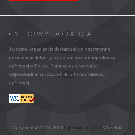
CYFROWY DORADCA
Jesteśmy organizacją dostarczającą
bezstronne
informacje
dotyczące odbioru
naziemnej telewizji
cyfrowej
w Polsce. Pomagamy w wyborze
odpowiednich urządzeń
do odbioru
telewizji
cyfrowej
.
Copyright © 2011-2022
Cyfrowy Doradca
. Wszelkie