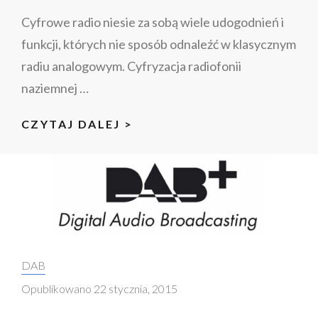
Cyfrowe radio niesie za sobą wiele udogodnień i
funkcji, których nie sposób odnaleźć w klasycznym
radiu analogowym. Cyfryzacja radiofonii
naziemnej …
ZALETY
CZYTAJ DALEJ >
I
WADY
CYFROWEGO
RADIA
DAB+
Categories:
DAB
Opublikowano
22 stycznia, 2015