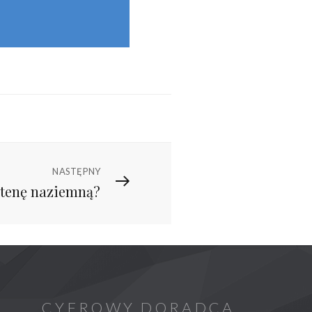
NASTĘPNY
ntenę naziemną?
CYFROWY DORADCA