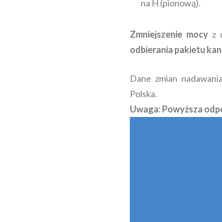
na H (pionową).
Zmniejszenie mocy
z d
odbierania pakietu k
Dane zmian nadawania
Polska.
Uwaga: Powyższa odpo