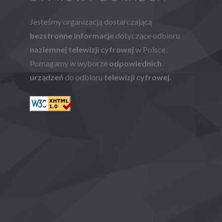
Jesteśmy organizacją dostarczającą
bezstronne informacje
dotyczące odbioru
naziemnej telewizji cyfrowej
w Polsce.
Pomagamy w wyborze
odpowiednich
urządzeń
do odbioru
telewizji cyfrowej
.