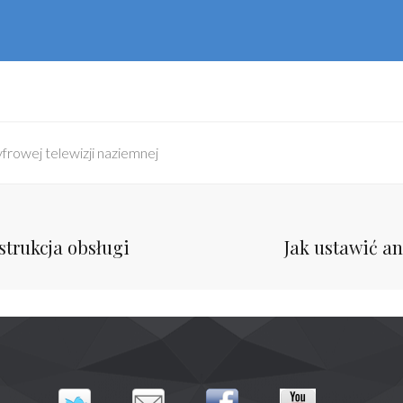
rowej telewizji naziemnej
Next
strukcja obsługi
Jak ustawić a
Post