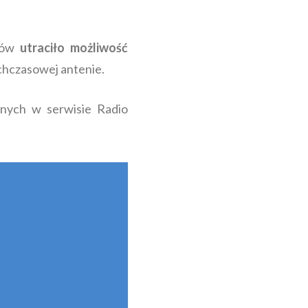
rców
utraciło możliwość
chczasowej antenie.
nych w serwisie Radio