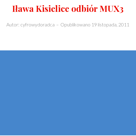
Iława Kisielice odbiór MUX3
Autor:
cyfrowydoradca
–
Opublikowano
19 listopada, 2011