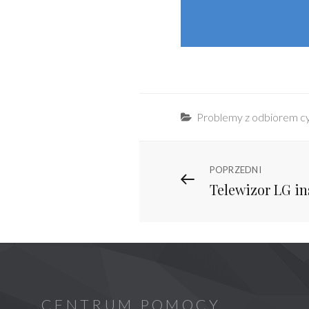
Categories
Problemy z odbiorem cyf
Nawigacja
Previous
POPRZEDNI
Telewizor LG in
Post
wpisu
CENTRUM POMOCY