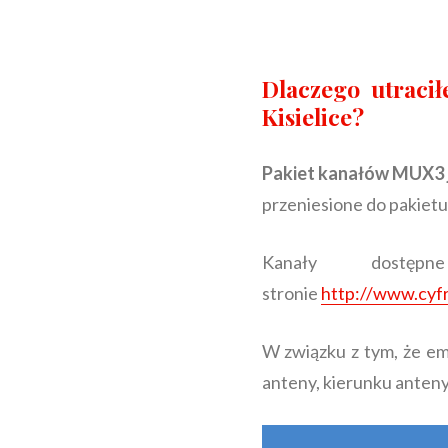
Dlaczego utraci
Kisielice?
Pakiet kanałów MUX3 
przeniesione do pakie
Kanały dostę
stronie
http://www.cyfr
W związku z tym, że em
anteny, kierunku anteny