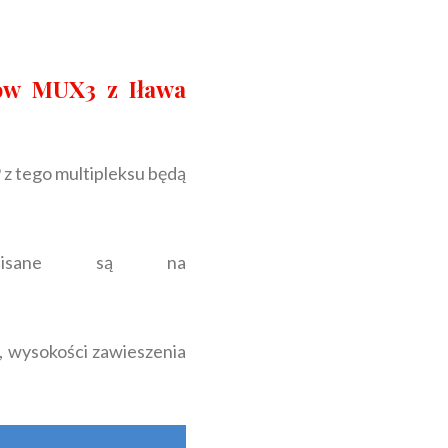
łów MUX3 z Iława
 z tego multipleksu będą
opisane są na
, wysokości zawieszenia