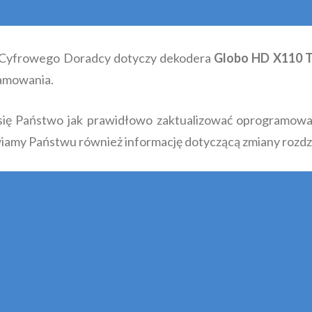
o Cyfrowego Doradcy dotyczy dekodera
Globo HD X110 
ramowania.
się Państwo jak prawidłowo zaktualizować oprogramow
amy Państwu również informację dotyczącą zmiany rozdzi