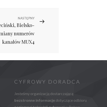
NASTĘPNY
eciński, Bielsko-
 zmiany numerów
kanałów MUX4
CYFROWY DORADCA
Jesteśmy organizacją dostarczającą
bezstronne informacje
dotyczące odbioru
naziemnej telewizji cyfrowej
w Polsce.