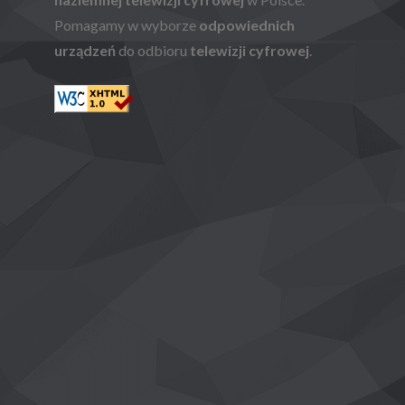
Pomagamy w wyborze
odpowiednich
urządzeń
do odbioru
telewizji cyfrowej
.