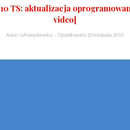
10 TS: aktualizacja oprogramowan
video]
Autor:
cyfrowydoradca
–
Opublikowano
20 listopada, 2015