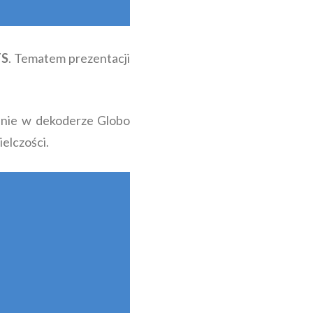
TS
. Tematem prezentacji
anie w dekoderze Globo
elczości.