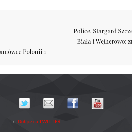
Next
Police, Stargard Szcz
Post
Biała i Wejherowo:
ramówce Polonii 1
Dołącz na TWITTER