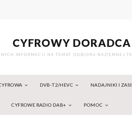
CYFROWY DORADCA
NYCH INFORMACJI NA TEMAT ODBIORU NAZIEMNEJ TE
 CYFROWA
DVB-T2/HEVC
NADAJNIKI I ZAS
CYFROWE RADIO DAB+
POMOC