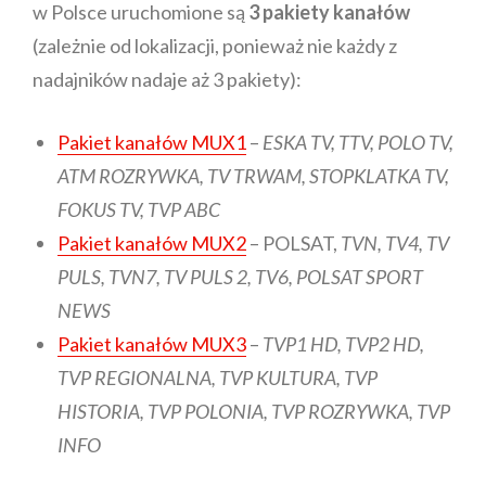
w Polsce uruchomione są
3 pakiety kanałów
(zależnie od lokalizacji, ponieważ nie każdy z
nadajników nadaje aż 3 pakiety):
Pakiet kanałów MUX1
–
ESKA TV, TTV, POLO TV,
ATM ROZRYWKA, TV TRWAM, STOPKLATKA TV,
FOKUS TV,
TVP ABC
Pakiet kanałów MUX2
– POLSAT,
TVN,
TV4,
TV
PULS,
TVN7,
TV PULS 2,
TV6, POLSAT SPORT
NEWS
Pakiet kanałów MUX3
–
TVP1 HD, TVP2 HD,
TVP REGIONALNA, TVP KULTURA, TVP
HISTORIA, TVP POLONIA, TVP ROZRYWKA,
TVP
INFO