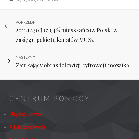
Nawigacja
Previous
POPRZEDNI
2011.12.30 Już 94% mieszkańców Polski w
Post
wpisu
zasięgu pakietu kanałów MUX2
Next
NASTĘPNY
Zanikający obraz telewizji cyfrowej i mozaika
Post
CENTRUM POMOCY
Uzyskaj pomoc
Pliki do pobrania