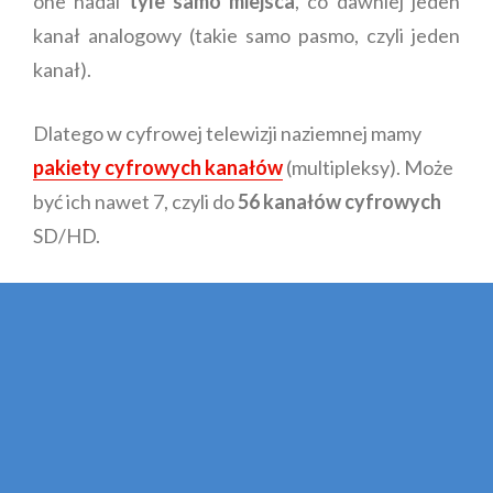
one nadal
tyle samo miejsca
, co dawniej jeden
kanał analogowy (takie samo pasmo, czyli jeden
kanał).
Dlatego w cyfrowej telewizji naziemnej mamy
pakiety cyfrowych kanałów
(multipleksy). Może
być ich nawet 7, czyli do
56 kanałów cyfrowych
SD/HD.