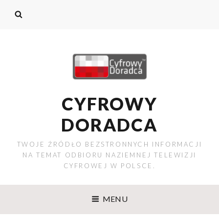
CYFROWY
DORADCA
TWOJE ŹRÓDŁO BEZSTRONNYCH INFORMACJI
NA TEMAT ODBIORU NAZIEMNEJ TELEWIZJI
CYFROWEJ W POLSCE.
MENU