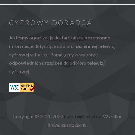
CYFROWY DORADCA
Jesteśmy organizacją dostarczającą
bezstronne
informacje
dotyczące odbioru
naziemnej telewizji
cyfrowej
w Polsce. Pomagamy w wyborze
odpowiednich urządzeń
do odbioru
telewizji
cyfrowej
.
Copyright © 2011-2022
Cyfrowy Doradca
. Wszelkie
prawa zastrzeżone.