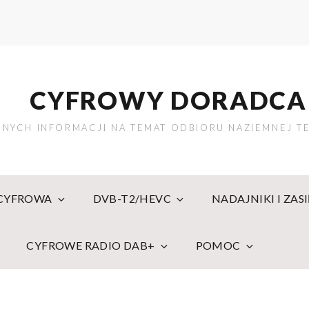
CYFROWY DORADCA
NYCH INFORMACJI NA TEMAT ODBIORU NAZIEMNEJ TE
 CYFROWA
DVB-T2/HEVC
NADAJNIKI I ZAS
CYFROWE RADIO DAB+
POMOC