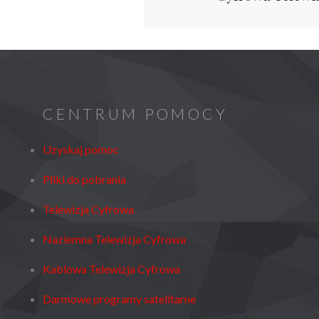
wpisu
CENTRUM POMOCY
Uzyskaj pomoc
Pliki do pobrania
Telewizja Cyfrowa
Naziemna Telewizja Cyfrowa
Kablowa Telewizja Cyfrowa
Darmowe programy satelitarne