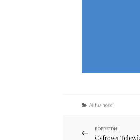
Categories
Aktualności
Nawigacja
Previous
POPRZEDNI
Cyfrowa Telewiz
Post