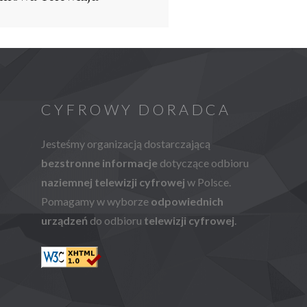
CYFROWY DORADCA
Jesteśmy organizacją dostarczającą
bezstronne informacje
dotyczące odbioru
naziemnej telewizji cyfrowej
w Polsce.
Pomagamy w wyborze
odpowiednich
urządzeń
do odbioru
telewizji cyfrowej
.