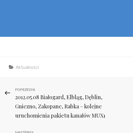
Categories
Aktualności
Nawigacja
Previous
POPRZEDNI
2012.05.08 Białogard, Elbląg, Dęblin,
Post
wpisu
Gniezno, Zakopane, Rabka – kolejne
uruchomienia pakietu kanałów MUX1
NASTĘPNY