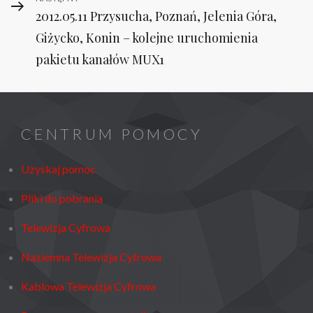
Next
2012.05.11 Przysucha, Poznań, Jelenia Góra,
Post
Giżycko, Konin – kolejne uruchomienia
pakietu kanałów MUX1
CENTRUM POMOCY
Uzyskaj pomoc
Pliki do pobrania
Telewizja Cyfrowa
Naziemna Telewizja Cyfrowa
Kablowa Telewizja Cyfrowa