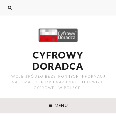
CYFROWY
DORADCA
TWOJE ŹRÓDŁO BEZSTRONNYCH INFORMACJI
NA TEMAT ODBIORU NAZIEMNEJ TELEWIZJI
CYFROWEJ W POLSCE.
MENU