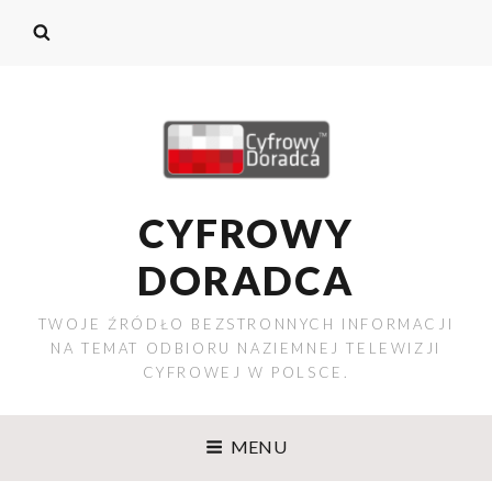
CYFROWY
DORADCA
TWOJE ŹRÓDŁO BEZSTRONNYCH INFORMACJI
NA TEMAT ODBIORU NAZIEMNEJ TELEWIZJI
CYFROWEJ W POLSCE.
MENU