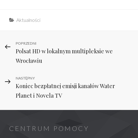
Categories
Aktualności
Nawigacja
Previous
POPRZEDNI
Polsat HD w lokalnym multipleksie we
Post
wpisu
Wrocławiu
Next
NASTĘPNY
Koniec bezpłatnej emisji kanałów Water
Post
Planet i Novela TV
CENTRUM POMOCY