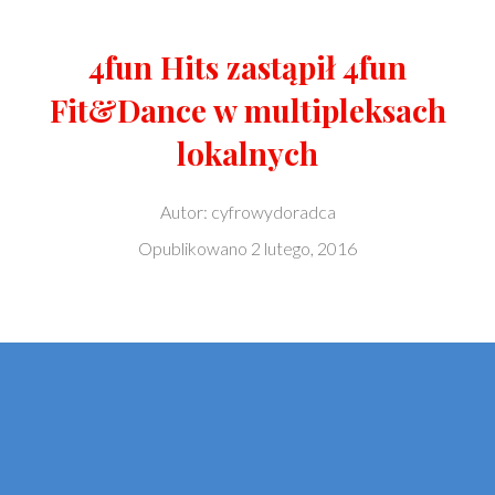
4fun Hits zastąpił 4fun
Fit&Dance w multipleksach
lokalnych
Autor:
cyfrowydoradca
Opublikowano
2 lutego, 2016