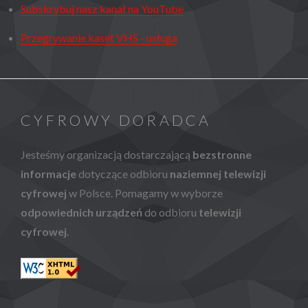
Subskrybuj nasz kanał na YouTube
Przegrywanie kaset VHS - usługa
CYFROWY DORADCA
Jesteśmy organizacją dostarczającą
bezstronne
informacje
dotyczące odbioru
naziemnej telewizji
cyfrowej
w Polsce. Pomagamy w wyborze
odpowiednich urządzeń
do odbioru
telewizji
cyfrowej
.