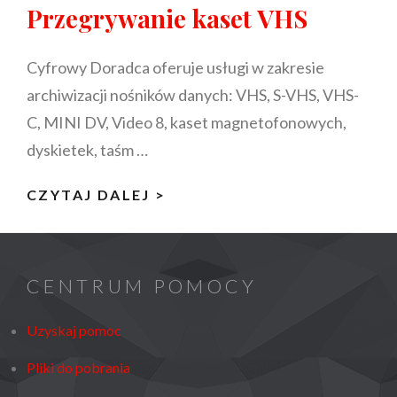
Przegrywanie kaset VHS
Cyfrowy Doradca oferuje usługi w zakresie
archiwizacji nośników danych: VHS, S-VHS, VHS-
C, MINI DV, Video 8, kaset magnetofonowych,
dyskietek, taśm …
PRZEGRYWANIE
CZYTAJ DALEJ >
KASET
VHS
CENTRUM POMOCY
Uzyskaj pomoc
Pliki do pobrania