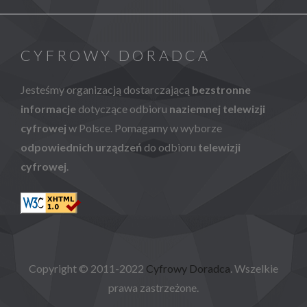
CYFROWY DORADCA
Jesteśmy organizacją dostarczającą
bezstronne
informacje
dotyczące odbioru
naziemnej telewizji
cyfrowej
w Polsce. Pomagamy w wyborze
odpowiednich urządzeń
do odbioru
telewizji
cyfrowej
.
Copyright © 2011-2022
Cyfrowy Doradca
. Wszelkie
prawa zastrzeżone.