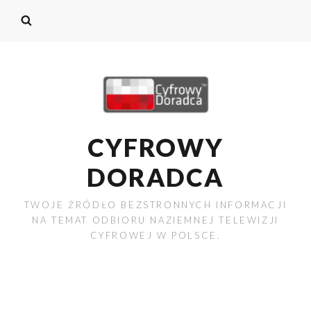
CYFROWY
DORADCA
TWOJE ŹRÓDŁO BEZSTRONNYCH INFORMACJI
NA TEMAT ODBIORU NAZIEMNEJ TELEWIZJI
CYFROWEJ W POLSCE.