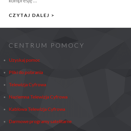
kompresję …
JAKIE
CZYTAJ DALEJ >
SĄ
ZALETY
DVB-
CENTRUM POMOCY
T2/HEVC?
Uzyskaj pomoc
Pliki do pobrania
Telewizja Cyfrowa
Naziemna Telewizja Cyfrowa
Kablowa Telewizja Cyfrowa
Darmowe programy satelitarne