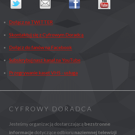
Dołącz na TWITTER
Skontaktuj się z Cyfrowym Doradcą
Dołącz do fanów na Facebook
Subskrybuj nasz kanał na YouTube
Przegrywanie kaset VHS - usługa
CYFROWY DORADCA
Jesteśmy organizacją dostarczającą
bezstronne
informacje
dotyczące odbioru
naziemnej telewizji