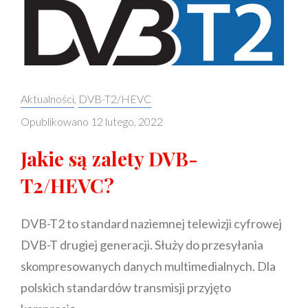
Categories:
Aktualności
,
DVB-T2/HEVC
Opublikowano
12 lutego, 2022
Jakie są zalety DVB-
T2/HEVC?
DVB-T2 to standard naziemnej telewizji cyfrowej
DVB-T drugiej generacji. Służy do przesyłania
skompresowanych danych multimedialnych. Dla
polskich standardów transmisji przyjęto