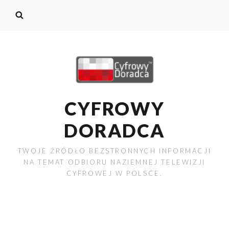
CYFROWY
DORADCA
TWOJE ŹRÓDŁO BEZSTRONNYCH INFORMACJI
NA TEMAT ODBIORU NAZIEMNEJ TELEWIZJI
CYFROWEJ W POLSCE.