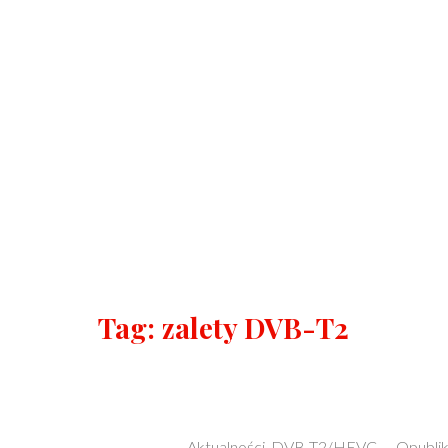
Tag:
zalety DVB-T2
Categories:
Aktualności
,
DVB-T2/HEVC
–
Opubli