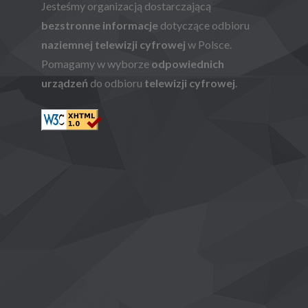
Jesteśmy organizacją dostarczającą
bezstronne informacje
dotyczące odbioru
naziemnej telewizji cyfrowej
w Polsce.
Pomagamy w wyborze
odpowiednich
urządzeń
do odbioru
telewizji cyfrowej
.