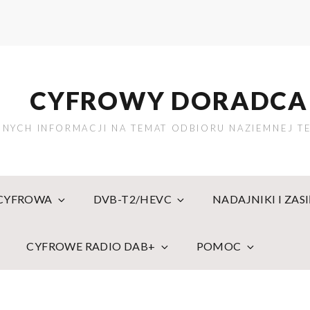
CYFROWY DORADCA
NYCH INFORMACJI NA TEMAT ODBIORU NAZIEMNEJ TE
 CYFROWA
DVB-T2/HEVC
NADAJNIKI I ZAS
CYFROWE RADIO DAB+
POMOC