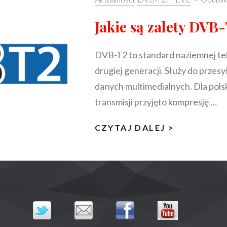
Jakie są zalety DV
DVB-T2 to standard naziemnej te
drugiej generacji. Służy do prze
danych multimedialnych. Dla pol
transmisji przyjęto kompresję …
JAKIE
CZYTAJ DALEJ >
SĄ
ZALETY
DVB-
T2/HEVC?