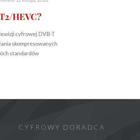
B-T2/HEVC?
lewizji cyfrowej DVB-T
syłania skompresowanych
skich standardów
CYFROWY DORADCA