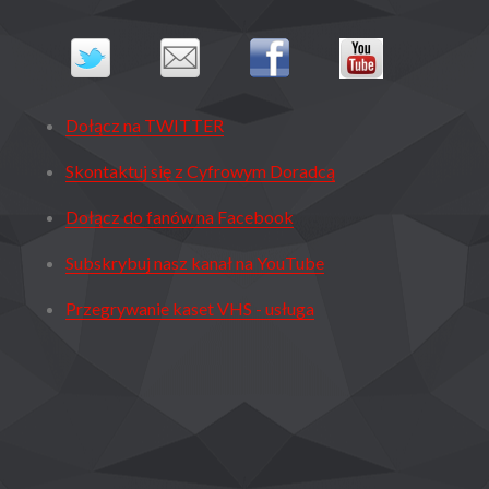
WROCŁAW
ŻAGAŃ,
ZIELONA
GÓRA
–
Dołącz na TWITTER
ETAP
Skontaktuj się z Cyfrowym Doradcą
1
PRZEŁĄCZ
Dołącz do fanów na Facebook
NA
Subskrybuj nasz kanał na YouTube
DVB-
T2
Przegrywanie kaset VHS - usługa
JESZCZE
W
MARCU
2022
R.