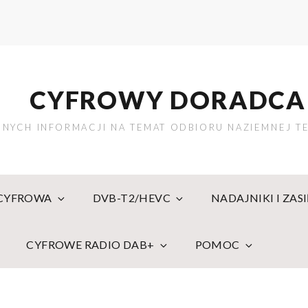
CYFROWY DORADCA
NYCH INFORMACJI NA TEMAT ODBIORU NAZIEMNEJ TE
 CYFROWA
DVB-T2/HEVC
NADAJNIKI I ZAS
CYFROWE RADIO DAB+
POMOC