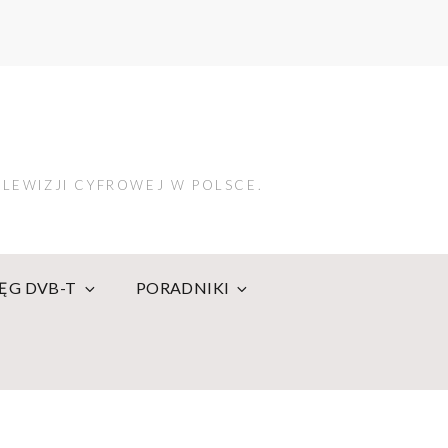
LEWIZJI CYFROWEJ W POLSCE.
IĘG DVB-T
PORADNIKI