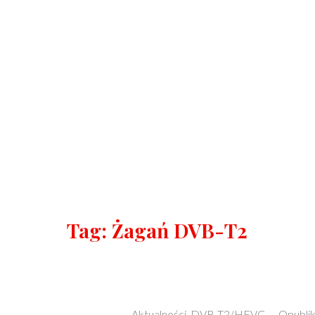
Tag:
Żagań DVB-T2
Categories:
Aktualności
,
DVB-T2/HEVC
–
Opubli