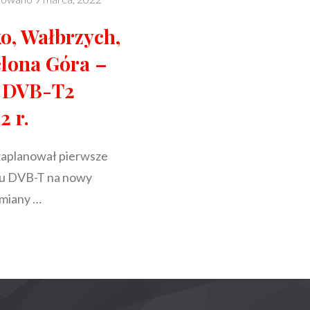
ko, Wałbrzych,
elona Góra –
a DVB-T2
2 r.
 zaplanował pierwsze
du DVB-T na nowy
miany …
H,