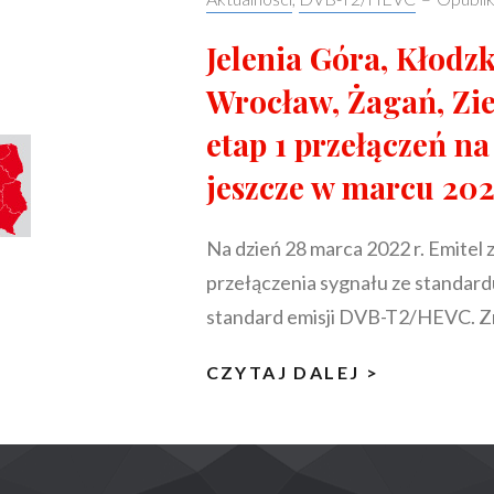
Jelenia Góra, Kłodz
Wrocław, Żagań, Zi
etap 1 przełączeń n
jeszcze w marcu 202
Na dzień 28 marca 2022 r. Emitel
przełączenia sygnału ze standar
standard emisji DVB-T2/HEVC. Z
JELENIA
CZYTAJ DALEJ >
GÓRA,
KŁODZKO,
WAŁBRZYC