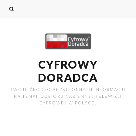
CYFROWY
DORADCA
TWOJE ŹRÓDŁO BEZSTRONNYCH INFORMACJI
NA TEMAT ODBIORU NAZIEMNEJ TELEWIZJI
CYFROWEJ W POLSCE.