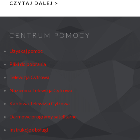
PAKIET
CZYTAJ DALEJ >
KANAŁÓW
MUX-
L1
CENTRUM POMOCY
–
AKTUALNA
Uzyskaj pomoc
LISTA
Pliki do pobrania
PROGRAMÓW
Telewizja Cyfrowa
Naziemna Telewizja Cyfrowa
Kablowa Telewizja Cyfrowa
Darmowe programy satelitarne
Instrukcje obsługi