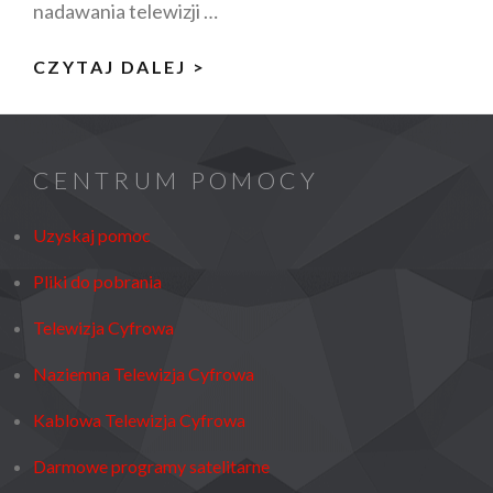
nadawania telewizji …
JAK
CZYTAJ DALEJ >
ODBIERAĆ
TESTOWY
PAKIET
CENTRUM POMOCY
MUX5
DVB-
Uzyskaj pomoc
T2/HEVC?
Pliki do pobrania
Telewizja Cyfrowa
Naziemna Telewizja Cyfrowa
Kablowa Telewizja Cyfrowa
Darmowe programy satelitarne