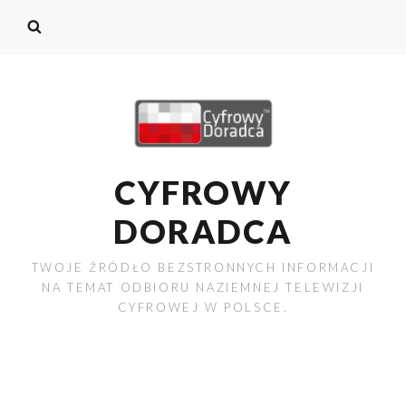
CYFROWY
DORADCA
TWOJE ŹRÓDŁO BEZSTRONNYCH INFORMACJI
NA TEMAT ODBIORU NAZIEMNEJ TELEWIZJI
CYFROWEJ W POLSCE.