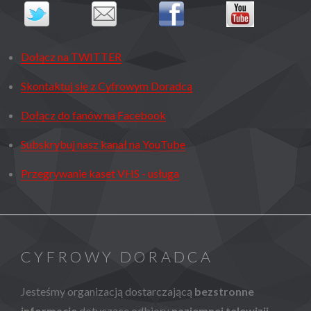
Dołącz na TWITTER
Skontaktuj się z Cyfrowym Doradcą
Dołącz do fanów na Facebook
Subskrybuj nasz kanał na YouTube
Przegrywanie kaset VHS - usługa
CYFROWY DORADCA
Jesteśmy organizacją dostarczającą
bezstronne
informacje
dotyczące odbioru
naziemnej telewizji