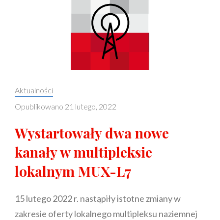
Categories:
Aktualności
Opublikowano
21 lutego, 2022
Wystartowały dwa nowe
kanały w multipleksie
lokalnym MUX-L7
15 lutego 2022 r. nastąpiły istotne zmiany w
zakresie oferty lokalnego multipleksu naziemnej