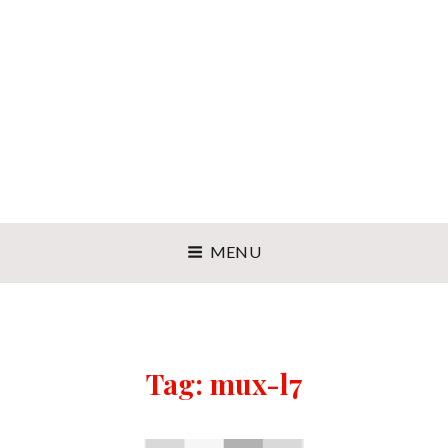
MENU
Tag:
mux-l7