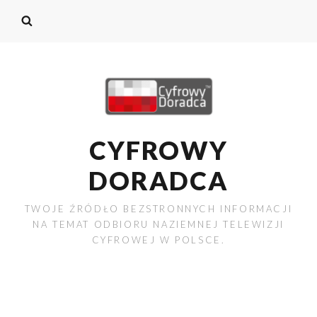
CYFROWY
DORADCA
TWOJE ŹRÓDŁO BEZSTRONNYCH INFORMACJI
NA TEMAT ODBIORU NAZIEMNEJ TELEWIZJI
CYFROWEJ W POLSCE.