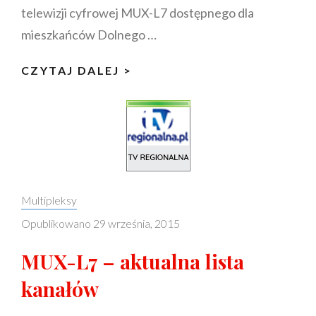
telewizji cyfrowej MUX-L7 dostępnego dla
mieszkańców Dolnego …
WYSTARTOWAŁY
CZYTAJ DALEJ >
DWA
NOWE
KANAŁY
W
MULTIPLEKSIE
LOKALNYM
Categories:
Multipleksy
MUX-
Opublikowano
29 września, 2015
L7
MUX-L7 – aktualna lista
kanałów