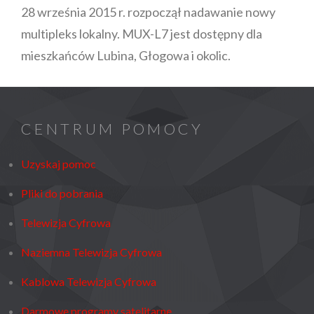
28 września 2015 r. rozpoczął nadawanie nowy
multipleks lokalny. MUX-L7 jest dostępny dla
mieszkańców Lubina, Głogowa i okolic.
CENTRUM POMOCY
Uzyskaj pomoc
Pliki do pobrania
Telewizja Cyfrowa
Naziemna Telewizja Cyfrowa
Kablowa Telewizja Cyfrowa
Darmowe programy satelitarne