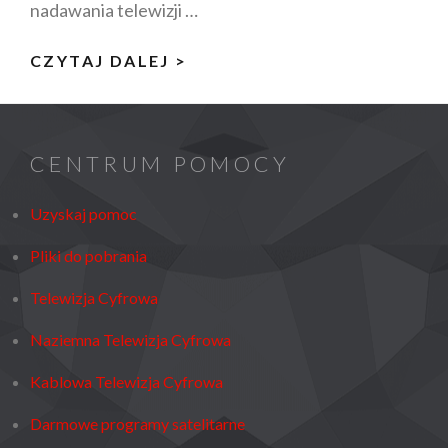
nadawania telewizji …
JAK
CZYTAJ DALEJ >
ODBIERAĆ
TESTOWY
PAKIET
CENTRUM POMOCY
MUX5
DVB-
Uzyskaj pomoc
T2/HEVC?
Pliki do pobrania
Telewizja Cyfrowa
Naziemna Telewizja Cyfrowa
Kablowa Telewizja Cyfrowa
Darmowe programy satelitarne