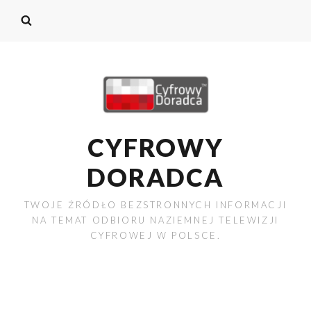
CYFROWY
DORADCA
TWOJE ŹRÓDŁO BEZSTRONNYCH INFORMACJI
NA TEMAT ODBIORU NAZIEMNEJ TELEWIZJI
CYFROWEJ W POLSCE.