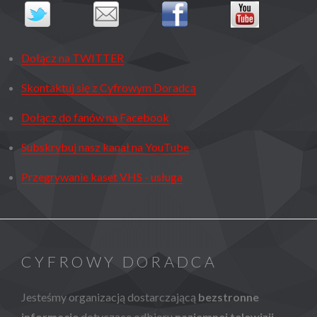
Dołącz na TWITTER
Skontaktuj się z Cyfrowym Doradcą
Dołącz do fanów na Facebook
Subskrybuj nasz kanał na YouTube
Przegrywanie kaset VHS - usługa
CYFROWY DORADCA
Jesteśmy organizacją dostarczającą
bezstronne
informacje
dotyczące odbioru
naziemnej telewizji