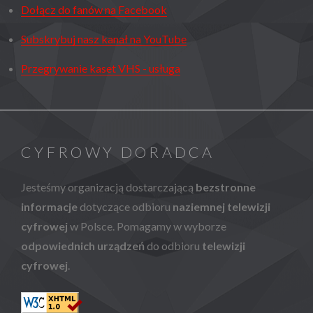
Dołącz do fanów na Facebook
Subskrybuj nasz kanał na YouTube
Przegrywanie kaset VHS - usługa
CYFROWY DORADCA
Jesteśmy organizacją dostarczającą
bezstronne
informacje
dotyczące odbioru
naziemnej telewizji
cyfrowej
w Polsce. Pomagamy w wyborze
odpowiednich urządzeń
do odbioru
telewizji
cyfrowej
.