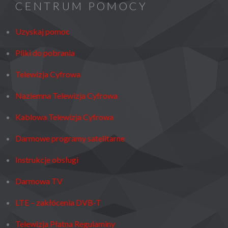
CENTRUM POMOCY
WADY,
ZALETY,
Uzyskaj pomoc
PRZYKŁADY
Pliki do pobrania
Telewizja Cyfrowa
Naziemna Telewizja Cyfrowa
Kablowa Telewizja Cyfrowa
Darmowe programy satelitarne
Instrukcje obsługi
Darmowa TV
LTE – zakłócenia DVB-T
Telewizja Płatna Regulaminy