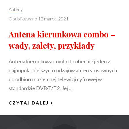
Categories:
Anteny
Opublikowano
12 marca, 2021
Antena kierunkowa combo –
wady, zalety, przykłady
Antena kierunkowa combo to obecnie jeden z
najpopularniejszych rodzajów anten stosownych
do odbioru naziemnej telewizji cyfrowej w
standardzie DVB-T/T2. Jej …
ANTENA
CZYTAJ DALEJ >
KIERUNKOWA
COMBO
–