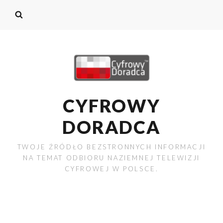
CYFROWY
DORADCA
TWOJE ŹRÓDŁO BEZSTRONNYCH INFORMACJI
NA TEMAT ODBIORU NAZIEMNEJ TELEWIZJI
CYFROWEJ W POLSCE.