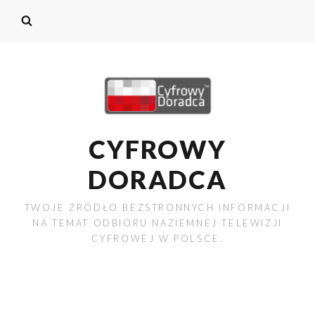
CYFROWY
DORADCA
TWOJE ŹRÓDŁO BEZSTRONNYCH INFORMACJI
NA TEMAT ODBIORU NAZIEMNEJ TELEWIZJI
CYFROWEJ W POLSCE.