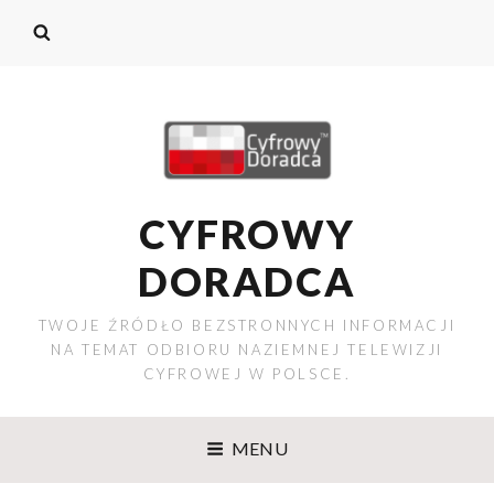
CYFROWY
DORADCA
TWOJE ŹRÓDŁO BEZSTRONNYCH INFORMACJI
NA TEMAT ODBIORU NAZIEMNEJ TELEWIZJI
CYFROWEJ W POLSCE.
MENU