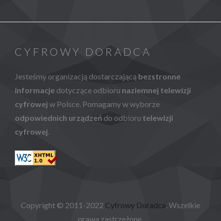
CYFROWY DORADCA
Jesteśmy organizacją dostarczającą
bezstronne
informacje
dotyczące odbioru
naziemnej telewizji
cyfrowej
w Polsce. Pomagamy w wyborze
odpowiednich urządzeń
do odbioru
telewizji
cyfrowej
.
Copyright © 2011-2022
Cyfrowy Doradca
. Wszelkie
prawa zastrzeżone.