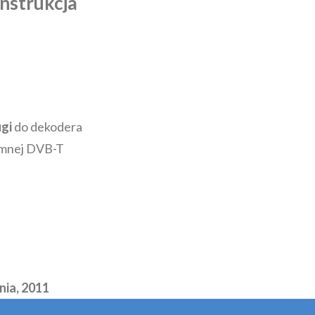
nstrukcja
ugi
do dekodera
iemnej DVB-T
nia, 2011