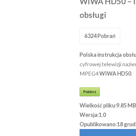
WIWA HD50 – I
obsługi
6324
Pobrań
Polska instrukcja obsł
cyfrowej telewizji naz
MPEG4
WIWA HD50
.
Pobierz
Wielkość pliku:
9.85 MB
Wersja:
1.0
Opublikowano:
18 grud