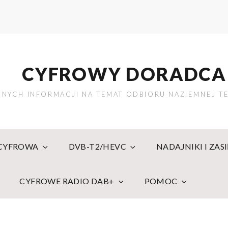
CYFROWY DORADCA
NYCH INFORMACJI NA TEMAT ODBIORU NAZIEMNEJ TE
 CYFROWA
DVB-T2/HEVC
NADAJNIKI I ZAS
CYFROWE RADIO DAB+
POMOC