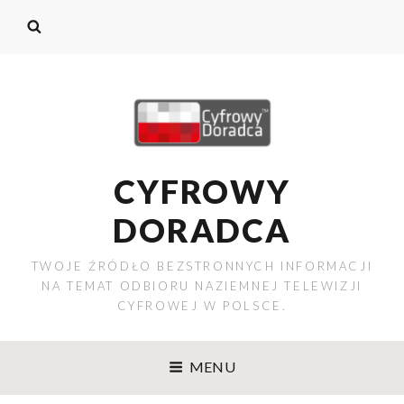
CYFROWY
DORADCA
TWOJE ŹRÓDŁO BEZSTRONNYCH INFORMACJI
NA TEMAT ODBIORU NAZIEMNEJ TELEWIZJI
CYFROWEJ W POLSCE.
MENU