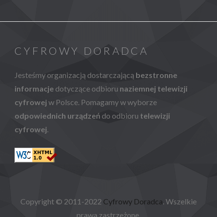
CYFROWY DORADCA
Jesteśmy organizacją dostarczającą
bezstronne
informacje
dotyczące odbioru
naziemnej telewizji
cyfrowej
w Polsce. Pomagamy w wyborze
odpowiednich urządzeń
do odbioru
telewizji
cyfrowej
.
Copyright © 2011-2022
Cyfrowy Doradca
. Wszelkie
prawa zastrzeżone.