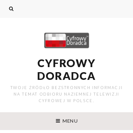
CYFROWY
DORADCA
TWOJE ŹRÓDŁO BEZSTRONNYCH INFORMACJI
NA TEMAT ODBIORU NAZIEMNEJ TELEWIZJI
CYFROWEJ W POLSCE.
MENU