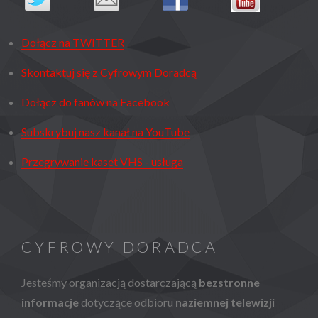
Dołącz na TWITTER
Skontaktuj się z Cyfrowym Doradcą
Dołącz do fanów na Facebook
Subskrybuj nasz kanał na YouTube
Przegrywanie kaset VHS - usługa
CYFROWY DORADCA
Jesteśmy organizacją dostarczającą
bezstronne
informacje
dotyczące odbioru
naziemnej telewizji