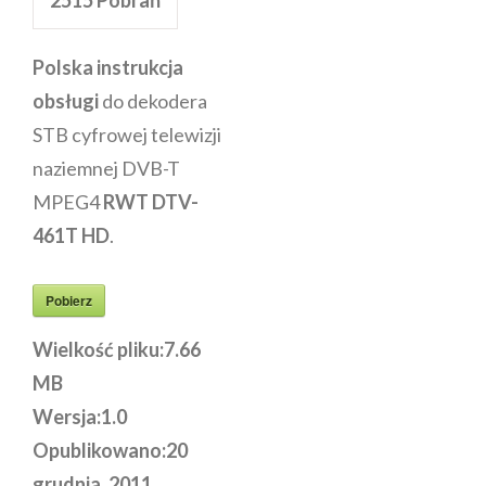
Polska instrukcja
obsługi
do dekodera
STB cyfrowej telewizji
naziemnej DVB-T
MPEG4
RWT DTV-
461T HD
.
Pobierz
Wielkość pliku:
7.66
MB
Wersja:
1.0
Opublikowano:
20
grudnia, 2011