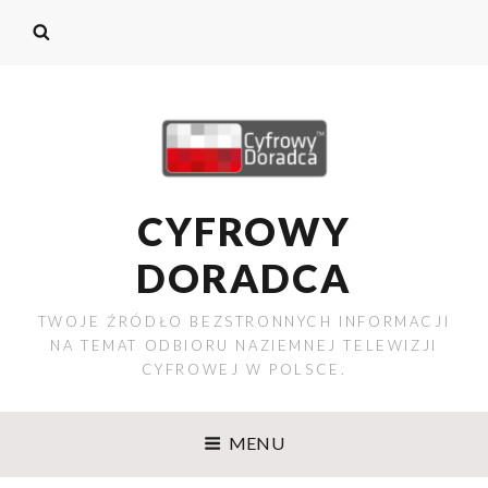
CYFROWY
DORADCA
TWOJE ŹRÓDŁO BEZSTRONNYCH INFORMACJI
NA TEMAT ODBIORU NAZIEMNEJ TELEWIZJI
CYFROWEJ W POLSCE.
MENU