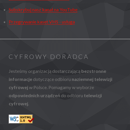
Subskrybuj nasz kanał na YouTube
Przegrywanie kaset VHS - usługa
CYFROWY DORADCA
Jesteśmy organizacją dostarczającą
bezstronne
informacje
dotyczące odbioru
naziemnej telewizji
cyfrowej
w Polsce. Pomagamy w wyborze
odpowiednich urządzeń
do odbioru
telewizji
cyfrowej
.