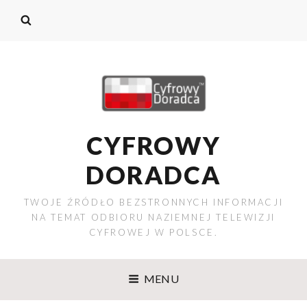
CYFROWY
DORADCA
TWOJE ŹRÓDŁO BEZSTRONNYCH INFORMACJI
NA TEMAT ODBIORU NAZIEMNEJ TELEWIZJI
CYFROWEJ W POLSCE.
MENU