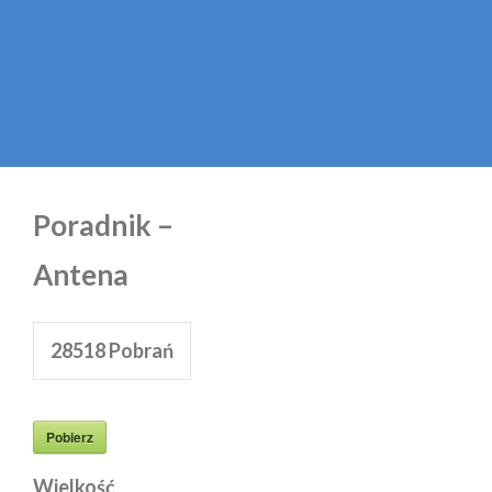
Poradnik –
Antena
28518
Pobrań
Pobierz
Wielkość