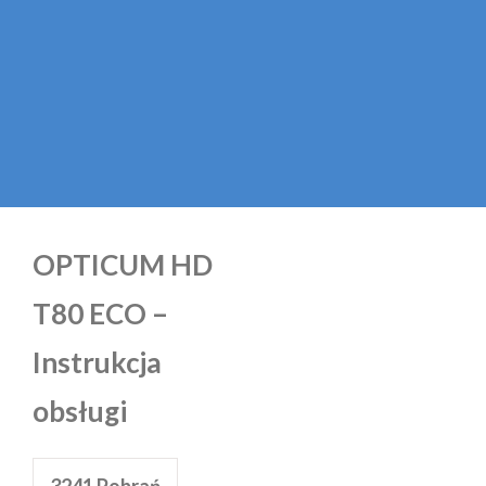
OPTICUM HD
T80 ECO –
Instrukcja
obsługi
3241
Pobrań