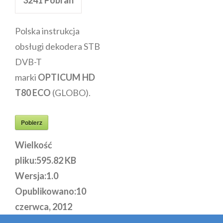
Polska instrukcja
obsługi dekodera STB
DVB-T
marki
OPTICUM HD
T80 ECO
(GLOBO).
Pobierz
Wielkość
pliku:
595.82 KB
Wersja:
1.0
Opublikowano:
10
czerwca, 2012