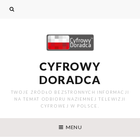
CYFROWY
DORADCA
TWOJE ŹRÓDŁO BEZSTRONNYCH INFORMACJI
NA TEMAT ODBIORU NAZIEMNEJ TELEWIZJI
CYFROWEJ W POLSCE.
MENU