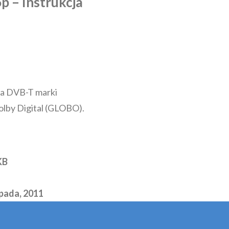
 – Instrukcja
ra DVB-T marki
by Digital (GLOBO).
KB
opada, 2011