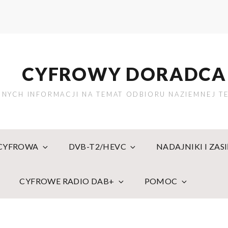
CYFROWY DORADCA
NYCH INFORMACJI NA TEMAT ODBIORU NAZIEMNEJ TE
 CYFROWA
DVB-T2/HEVC
NADAJNIKI I ZAS
CYFROWE RADIO DAB+
POMOC