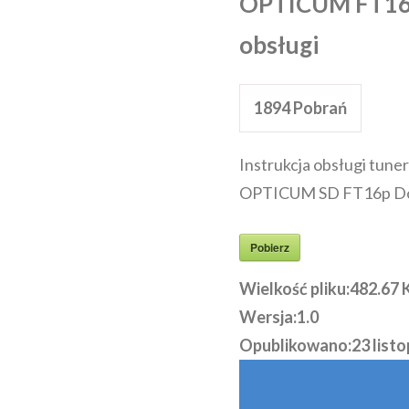
OPTICUM FT16p
obsługi
1894
Pobrań
Instrukcja obsługi tune
OPTICUM SD FT16p Dol
Pobierz
Wielkość pliku:
482.67 
Wersja:
1.0
Opublikowano:
23 list