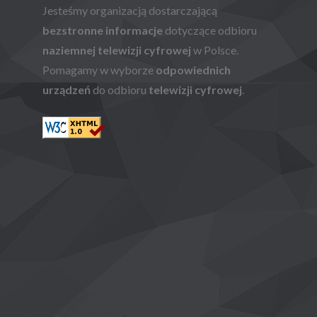
Jesteśmy organizacją dostarczającą
bezstronne informacje
dotyczące odbioru
naziemnej telewizji cyfrowej
w Polsce.
Pomagamy w wyborze
odpowiednich
urządzeń
do odbioru
telewizji cyfrowej
.