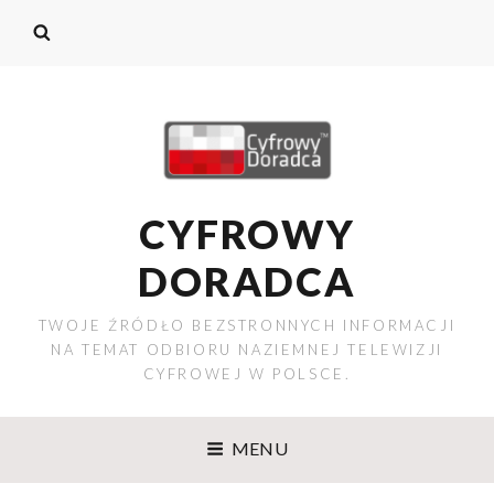
CYFROWY
DORADCA
TWOJE ŹRÓDŁO BEZSTRONNYCH INFORMACJI
NA TEMAT ODBIORU NAZIEMNEJ TELEWIZJI
CYFROWEJ W POLSCE.
MENU