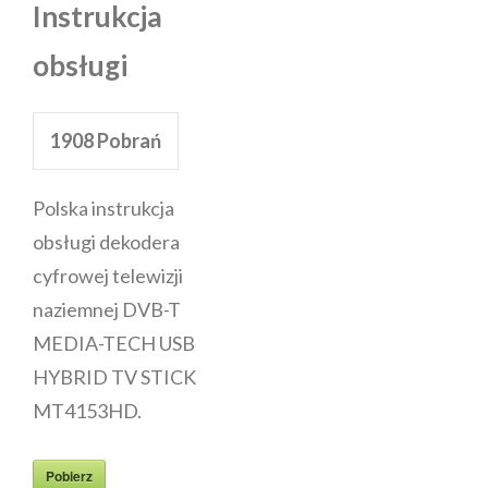
Instrukcja
obsługi
1908
Pobrań
Polska instrukcja
obsługi dekodera
cyfrowej telewizji
naziemnej DVB-T
MEDIA-TECH USB
HYBRID TV STICK
MT4153HD.
Pobierz