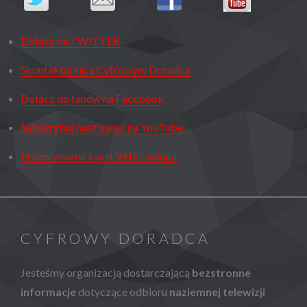
Dołącz na TWITTER
Skontaktuj się z Cyfrowym Doradcą
Dołącz do fanów na Facebook
Subskrybuj nasz kanał na YouTube
Przegrywanie kaset VHS - usługa
CYFROWY DORADCA
Jesteśmy organizacją dostarczającą
bezstronne
informacje
dotyczące odbioru
naziemnej telewizji