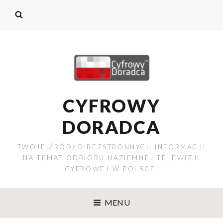
CYFROWY
DORADCA
TWOJE ŹRÓDŁO BEZSTRONNYCH INFORMACJI
NA TEMAT ODBIORU NAZIEMNEJ TELEWIZJI
CYFROWEJ W POLSCE.
MENU