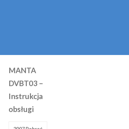
MANTA
DVBT03 –
Instrukcja
obsługi
3007
Pobrań