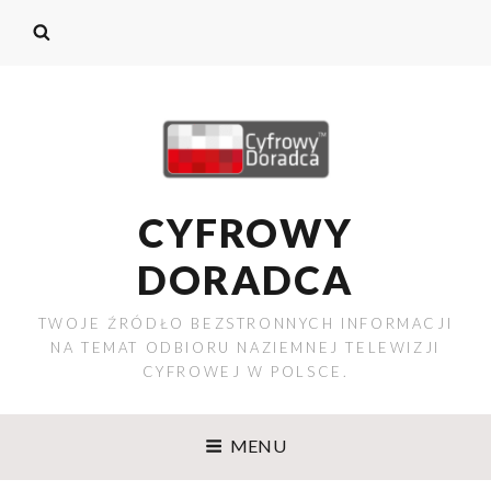
CYFROWY
DORADCA
TWOJE ŹRÓDŁO BEZSTRONNYCH INFORMACJI
NA TEMAT ODBIORU NAZIEMNEJ TELEWIZJI
CYFROWEJ W POLSCE.
MENU