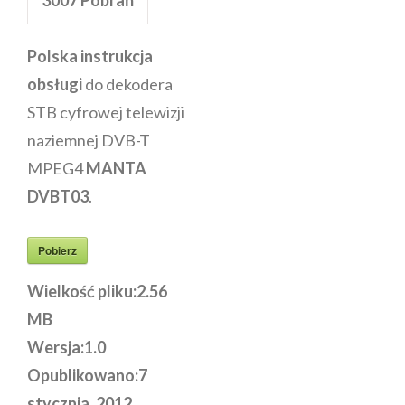
Polska instrukcja
obsługi
do dekodera
STB cyfrowej telewizji
naziemnej DVB-T
MPEG4
MANTA
DVBT03
.
Pobierz
Wielkość pliku:
2.56
MB
Wersja:
1.0
Opublikowano:
7
stycznia, 2012