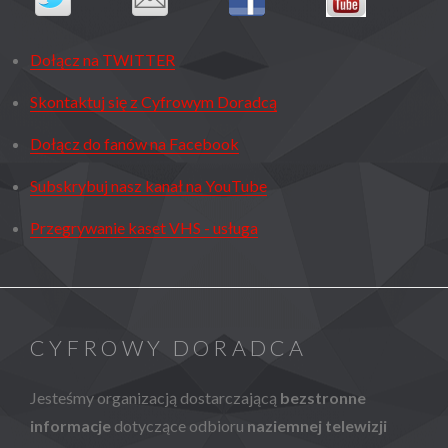
Dołącz na TWITTER
Skontaktuj się z Cyfrowym Doradcą
Dołącz do fanów na Facebook
Subskrybuj nasz kanał na YouTube
Przegrywanie kaset VHS - usługa
CYFROWY DORADCA
Jesteśmy organizacją dostarczającą
bezstronne
informacje
dotyczące odbioru
naziemnej telewizji