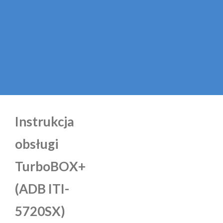
Instrukcja
obsługi
TurboBOX+
(ADB ITI-
5720SX)