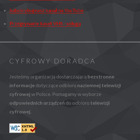
Subskrybuj nasz kanał na YouTube
Przegrywanie kaset VHS - usługa
CYFROWY DORADCA
Jesteśmy organizacją dostarczającą
bezstronne
informacje
dotyczące odbioru
naziemnej telewizji
cyfrowej
w Polsce. Pomagamy w wyborze
odpowiednich urządzeń
do odbioru
telewizji
cyfrowej
.