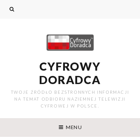
CYFROWY
DORADCA
TWOJE ŹRÓDŁO BEZSTRONNYCH INFORMACJI
NA TEMAT ODBIORU NAZIEMNEJ TELEWIZJI
CYFROWEJ W POLSCE.
MENU