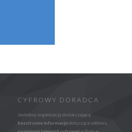
CYFROWY DORADCA
Jesteśmy organizacją dostarczającą
bezstronne informacje
dotyczące odbioru
naziemnej telewizji cyfrowej
w Polsce.