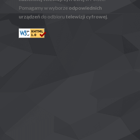
Pomagamy w wyborze
odpowiednich
urządzeń
do odbioru
telewizji cyfrowej
.