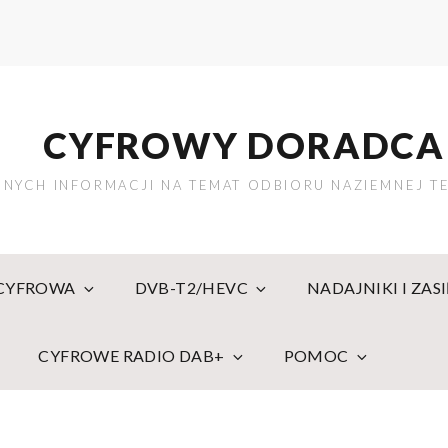
CYFROWY DORADCA
NYCH INFORMACJI NA TEMAT ODBIORU NAZIEMNEJ TE
 CYFROWA
DVB-T2/HEVC
NADAJNIKI I ZAS
CYFROWE RADIO DAB+
POMOC