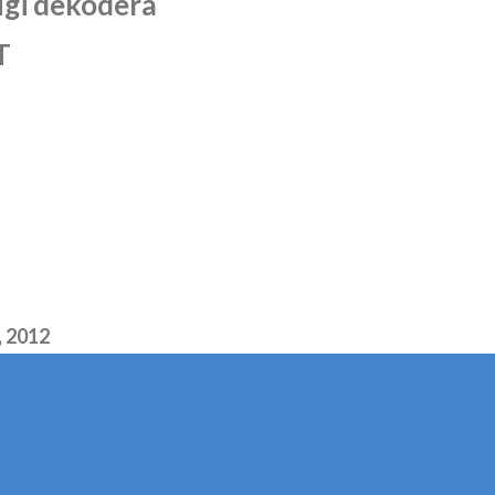
ugi dekodera
T
, 2012