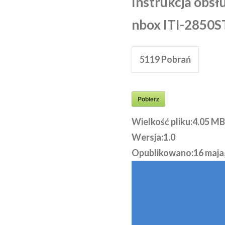
Instrukcja obsł
nbox ITI-2850S
5119
Pobrań
Pobierz
Wielkość pliku:
4.05 MB
Wersja:
1.0
Opublikowano:
16 maja