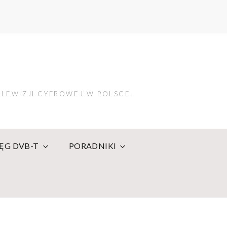
LEWIZJI CYFROWEJ W POLSCE.
IĘG DVB-T
PORADNIKI