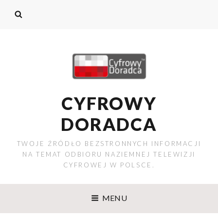
CYFROWY
DORADCA
TWOJE ŹRÓDŁO BEZSTRONNYCH INFORMACJI
NA TEMAT ODBIORU NAZIEMNEJ TELEWIZJI
CYFROWEJ W POLSCE.
MENU