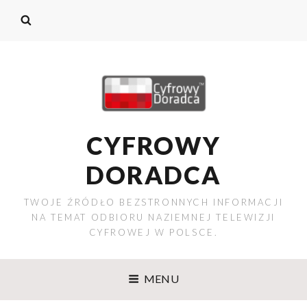
CYFROWY
DORADCA
TWOJE ŹRÓDŁO BEZSTRONNYCH INFORMACJI
NA TEMAT ODBIORU NAZIEMNEJ TELEWIZJI
CYFROWEJ W POLSCE.
MENU