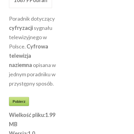
Poradnik dotyczący
cyfryzacji
sygnału
telewizyjnego w
Polsce.
Cyfrowa
telewizja
naziemna
opisana w
jednym poradniku w
przystępny sposób.
Pobierz
Wielkość pliku:
1.99
MB
Wersja:
1.0